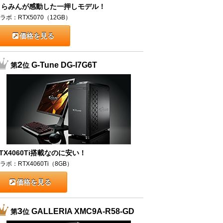
うらみんが感動した一押しモデル！
ラボ：RTX5070（12GB）
価格を見る
2
G-Tune DG-I7G6T
第
位
TX4060Ti搭載なのに安い！
ラボ：RTX4060Ti（8GB）
価格を見る
3
GALLERIA XMC9A-R58-GD
第
位