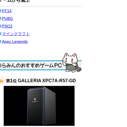
ゲームから選ぶ
FF14
PUBG
PSO2
マインクラフト
Apex Legends
1
GALLERIA XPC7A-R57-GD
第
位