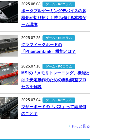
2025.08.08
ゲーム・PCコラム
ポータブルゲーミングデバイスの多
様化が切り拓く！持ち歩ける本格ゲ
ーム環境
2025.07.25
ゲーム・PCコラム
グラフィックボードの
「PhantomLink」機能とは？
2025.07.18
ゲーム・PCコラム
MSIの「メモリトレーニング」機能と
は？安定動作のための自動調整プロ
セスを解説
2025.07.04
ゲーム・PCコラム
マザーボードの「バス」って結局何
のこと？
もっと見る