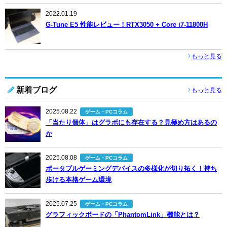
2022.01.19
G-Tune E5 性能レビュー！RTX3050 + Core i7-11800H
もっと見る
新着ブログ
もっと見る
2025.08.22
ゲーム・PCコラム
「当たり個体」はグラボにも存在する？見極め方はあるの
か
2025.08.08
ゲーム・PCコラム
ポータブルゲーミングデバイスの多様化が切り拓く！持ち
歩ける本格ゲーム環境
2025.07.25
ゲーム・PCコラム
グラフィックボードの「PhantomLink」機能とは？