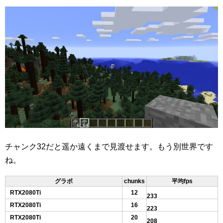
チャンク32だと遥か遠くまで見渡せます。もう別世界です
ね。
グラボ
chunks
平均fps
RTX2080Ti
12
233
RTX2080Ti
16
223
RTX2080Ti
20
208