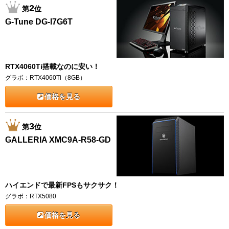
2
第
位
G-Tune DG-I7G6T
RTX4060Ti搭載なのに安い！
グラボ：RTX4060Ti（8GB）
価格を見る
3
第
位
GALLERIA XMC9A-R58-GD
ハイエンドで最新FPSもサクサク！
グラボ：RTX5080
価格を見る