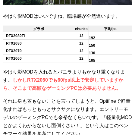
やはり影MODはいいですね。臨場感が全然違います。
グラボ
chunks
平均fps
RTX2080Ti
12
192
RTX2080
12
150
RTX2070
12
130
RTX2060
12
105
やはり影MODを入れるとバニラよりもかなり重くなりま
す。
しかしRTX2060でも60fps以上で安定していますか
ら、そこまで高額なゲーミングPCは必要ありません。
それに身も蓋もないことを言ってしまうと、Optifineで軽量
化すればもっともっとサクサクになります。エントリーモ
デルのゲーミングPCでも余裕なくらいです。「軽量化MOD
とかよくわからないし面倒くさい！」という人はこのベン
チマーク結果を参考にしてください。