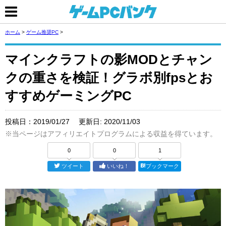
ホーム
>
ゲーム推奨PC
>
マインクラフトの影MODとチャン
クの重さを検証！グラボ別fpsとお
すすめゲーミングPC
投稿日：
2019/01/27
更新日:
2020/11/03
※当ページはアフィリエイトプログラムによる収益を得ています。
0
0
1
ツイート
いいね！
ブックマーク