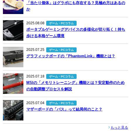
「当たり個体」はグラボにも存在する？見極め方はあるの
か
2025.08.08
ゲーム・PCコラム
ポータブルゲーミングデバイスの多様化が切り拓く！持ち
歩ける本格ゲーム環境
2025.07.25
ゲーム・PCコラム
グラフィックボードの「PhantomLink」機能とは？
2025.07.18
ゲーム・PCコラム
MSIの「メモリトレーニング」機能とは？安定動作のため
の自動調整プロセスを解説
2025.07.04
ゲーム・PCコラム
マザーボードの「バス」って結局何のこと？
もっと見る