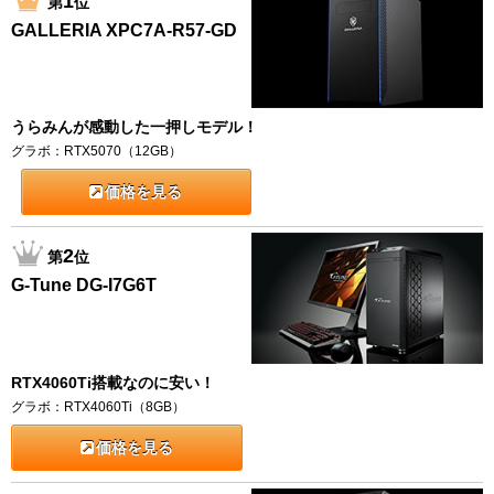
1
第
位
GALLERIA XPC7A-R57-GD
うらみんが感動した一押しモデル！
グラボ：RTX5070（12GB）
価格を見る
2
第
位
G-Tune DG-I7G6T
RTX4060Ti搭載なのに安い！
グラボ：RTX4060Ti（8GB）
価格を見る