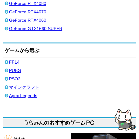
GeForce RTX4080
GeForce RTX4070
GeForce RTX4060
GeForce GTX1660 SUPER
ゲームから選ぶ
FF14
PUBG
PSO2
マインクラフト
Apex Legends