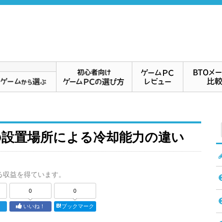
の設置場所による冷却能力の違い
る収益を得ています。
0
0
ト
いいね！
ブックマーク