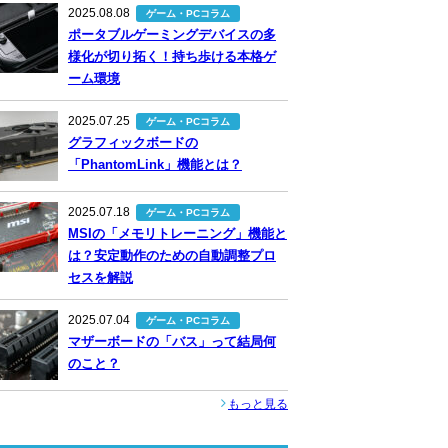
2025.08.08
ゲーム・PCコラム
ポータブルゲーミングデバイスの多
様化が切り拓く！持ち歩ける本格ゲ
ーム環境
2025.07.25
ゲーム・PCコラム
グラフィックボードの
「PhantomLink」機能とは？
2025.07.18
ゲーム・PCコラム
MSIの「メモリトレーニング」機能と
は？安定動作のための自動調整プロ
セスを解説
2025.07.04
ゲーム・PCコラム
マザーボードの「バス」って結局何
のこと？
もっと見る