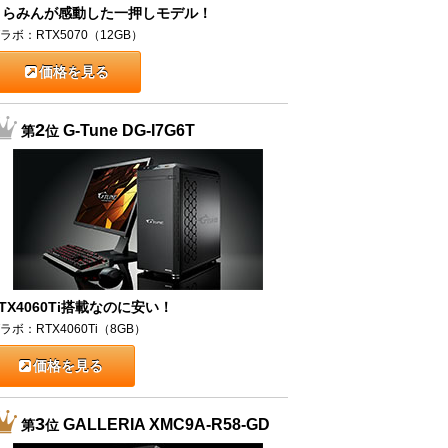
うらみんが感動した一押しモデル！
ラボ：RTX5070（12GB）
価格を見る
2
G-Tune DG-I7G6T
第
位
TX4060Ti搭載なのに安い！
ラボ：RTX4060Ti（8GB）
価格を見る
3
GALLERIA XMC9A-R58-GD
第
位