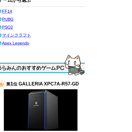
ゲームから選ぶ
FF14
PUBG
PSO2
マインクラフト
Apex Legends
1
GALLERIA XPC7A-R57-GD
第
位