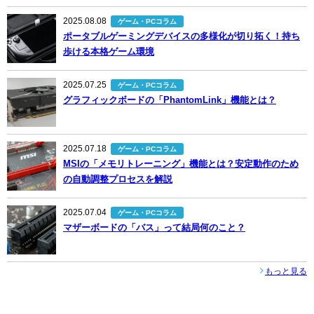
2025.08.08
ゲーム・PCコラム
ポータブルゲーミングデバイスの多様化が切り拓く！持ち
歩ける本格ゲーム環境
2025.07.25
ゲーム・PCコラム
グラフィックボードの「PhantomLink」機能とは？
2025.07.18
ゲーム・PCコラム
MSIの「メモリトレーニング」機能とは？安定動作のため
の自動調整プロセスを解説
2025.07.04
ゲーム・PCコラム
マザーボードの「バス」って結局何のこと？
もっと見る