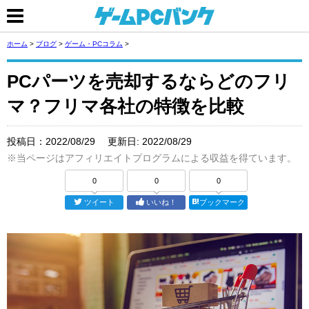
ホーム
>
ブログ
>
ゲーム・PCコラム
>
PCパーツを売却するならどのフリ
マ？フリマ各社の特徴を比較
投稿日：
2022/08/29
更新日:
2022/08/29
※当ページはアフィリエイトプログラムによる収益を得ています。
0
0
0
ツイート
いいね！
ブックマーク