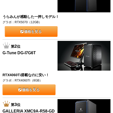
うらみんが感動した一押しモデル！
グラボ：RTX5070（12GB）
価格を見る
2
第
位
G-Tune DG-I7G6T
RTX4060Ti搭載なのに安い！
グラボ：RTX4060Ti（8GB）
価格を見る
3
第
位
GALLERIA XMC9A-R58-GD