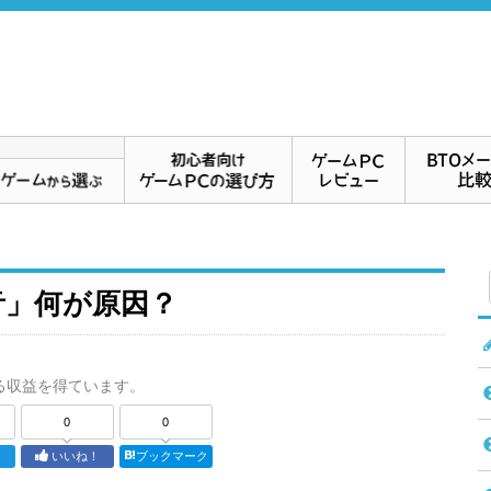
音」何が原因？
る収益を得ています。
0
0
ト
いいね！
ブックマーク