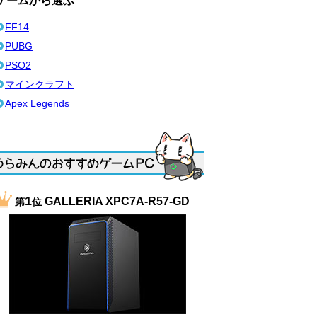
ゲームから選ぶ
FF14
PUBG
PSO2
マインクラフト
Apex Legends
1
GALLERIA XPC7A-R57-GD
第
位