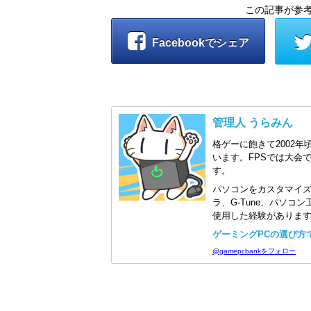
この記事が参
Facebookでシェア
管理人 うらみん
格ゲーに飽きて2002年
います。FPSでは大会
す。
パソコンをカスタマイ
ラ、G-Tune、パソ
使用した経験がありま
ゲーミングPCの選び方で迷
@gamepcbankをフォロー