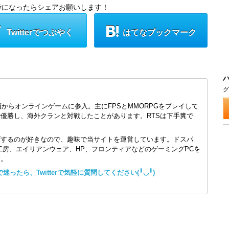
考になったらシェアお願いします！
Twitterでつぶやく
はてなブックマーク
グ
頃からオンラインゲームに参入。主にFPSとMMORPGをプレイして
で優勝し、海外クランと対戦したことがあります。RTSは下手糞で
ズするのが好きなので、趣味で当サイトを運営しています。ドスパ
コン工房、エイリアンウェア、HP、フロンティアなどのゲーミングPCを
す。
ったら、Twitterで気軽に質問してください(╹◡╹)