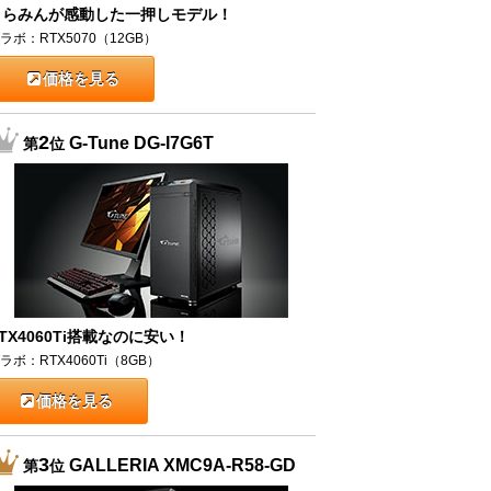
うらみんが感動した一押しモデル！
ラボ：RTX5070（12GB）
価格を見る
2
G-Tune DG-I7G6T
第
位
TX4060Ti搭載なのに安い！
ラボ：RTX4060Ti（8GB）
価格を見る
3
GALLERIA XMC9A-R58-GD
第
位