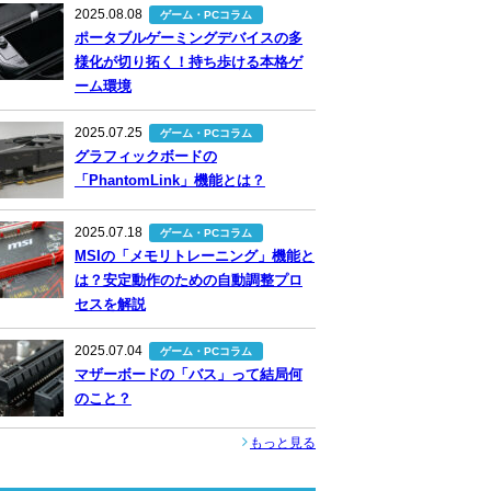
2025.08.08
ゲーム・PCコラム
ポータブルゲーミングデバイスの多
様化が切り拓く！持ち歩ける本格ゲ
ーム環境
2025.07.25
ゲーム・PCコラム
グラフィックボードの
「PhantomLink」機能とは？
2025.07.18
ゲーム・PCコラム
MSIの「メモリトレーニング」機能と
は？安定動作のための自動調整プロ
セスを解説
2025.07.04
ゲーム・PCコラム
マザーボードの「バス」って結局何
のこと？
もっと見る