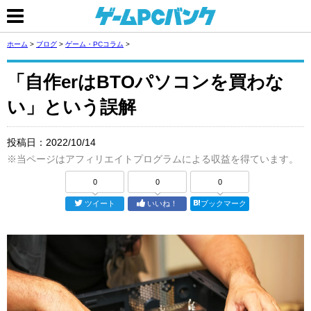
ホーム
>
ブログ
>
ゲーム・PCコラム
>
「自作erはBTOパソコンを買わな
い」という誤解
投稿日：
2022/10/14
※当ページはアフィリエイトプログラムによる収益を得ています。
0
0
0
ツイート
いいね！
ブックマーク