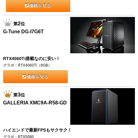
価格を見る
2
第
位
G-Tune DG-I7G6T
RTX4060Ti搭載なのに安い！
グラボ：RTX4060Ti（8GB）
価格を見る
3
第
位
GALLERIA XMC9A-R58-GD
ハイエンドで最新FPSもサクサク！
グラボ：RTX5080