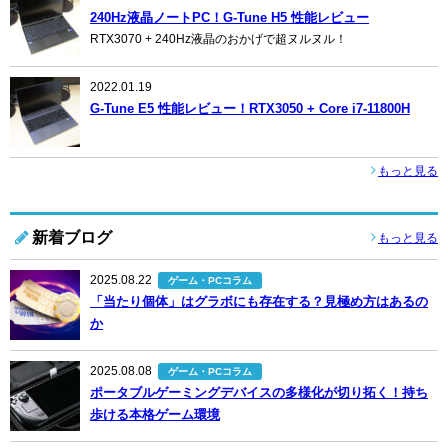
240Hz液晶ノートPC！G-Tune H5 性能レビュー
RTX3070 + 240Hz液晶のおかげで超ヌルヌル！
2022.01.19
G-Tune E5 性能レビュー！RTX3050 + Core i7-11800H
もっと見る
新着ブログ
もっと見る
2025.08.22
ゲーム・PCコラム
「当たり個体」はグラボにも存在する？見極め方はあるの
か
2025.08.08
ゲーム・PCコラム
ポータブルゲーミングデバイスの多様化が切り拓く！持ち
歩ける本格ゲーム環境