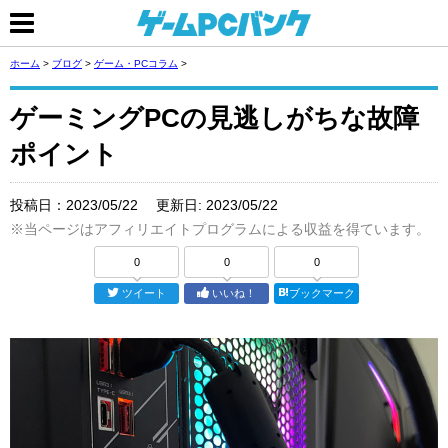
ホーム
>
ブログ
>
ゲーム・PCコラム
>
ゲーミングPCの見逃しがちな故障
ポイント
投稿日：
2023/05/22
更新日:
2023/05/22
※当ページはアフィリエイトプログラムによる収益を得ています。
0
0
0
ツイート
いいね！
ブックマーク