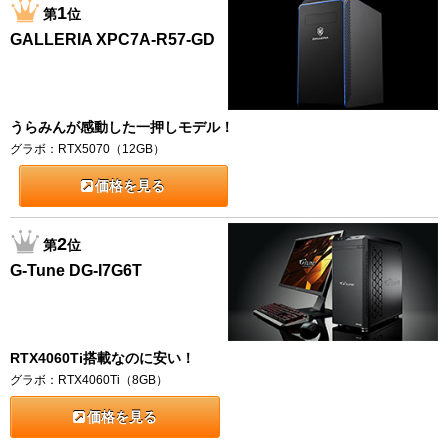
1
第
位
GALLERIA XPC7A-R57-GD
うらみんが感動した一押しモデル！
グラボ：RTX5070（12GB）
価格を見る
2
第
位
G-Tune DG-I7G6T
RTX4060Ti搭載なのに安い！
グラボ：RTX4060Ti（8GB）
価格を見る