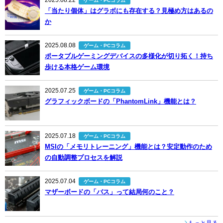
ゲーム・PCコラム
「当たり個体」はグラボにも存在する？見極め方はあるの
か
2025.08.08
ゲーム・PCコラム
ポータブルゲーミングデバイスの多様化が切り拓く！持ち
歩ける本格ゲーム環境
2025.07.25
ゲーム・PCコラム
グラフィックボードの「PhantomLink」機能とは？
2025.07.18
ゲーム・PCコラム
MSIの「メモリトレーニング」機能とは？安定動作のため
の自動調整プロセスを解説
2025.07.04
ゲーム・PCコラム
マザーボードの「バス」って結局何のこと？
もっと見る