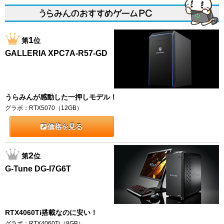
1
第
位
GALLERIA XPC7A-R57-GD
うらみんが感動した一押しモデル！
グラボ：RTX5070（12GB）
価格を見る
2
第
位
G-Tune DG-I7G6T
RTX4060Ti搭載なのに安い！
グラボ：RTX4060Ti（8GB）