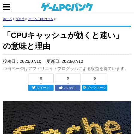
ホーム
>
ブログ
>
ゲーム・PCコラム
>
「CPUキャッシュが効くと速い」
の意味と理由
投稿日：
2023/07/10
更新日:
2023/07/10
※当ページはアフィリエイトプログラムによる収益を得ています。
0
0
0
ツイート
いいね！
ブックマーク