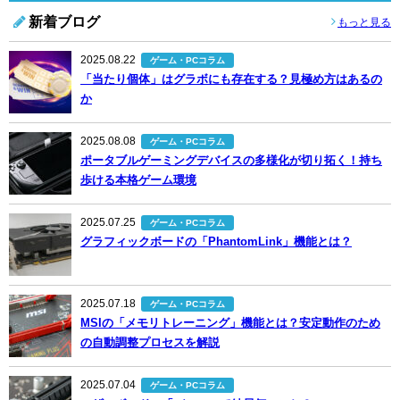
新着ブログ
もっと見る
2025.08.22
ゲーム・PCコラム
「当たり個体」はグラボにも存在する？見極め方はあるの
か
2025.08.08
ゲーム・PCコラム
ポータブルゲーミングデバイスの多様化が切り拓く！持ち
歩ける本格ゲーム環境
2025.07.25
ゲーム・PCコラム
グラフィックボードの「PhantomLink」機能とは？
2025.07.18
ゲーム・PCコラム
MSIの「メモリトレーニング」機能とは？安定動作のため
の自動調整プロセスを解説
2025.07.04
ゲーム・PCコラム