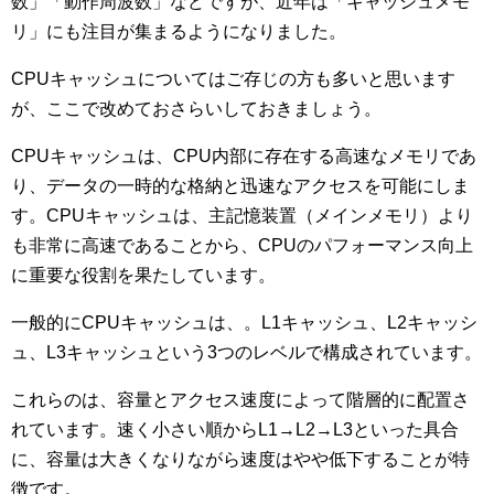
数」「動作周波数」などですが、近年は「キャッシュメモ
リ」にも注目が集まるようになりました。
CPUキャッシュについてはご存じの方も多いと思います
が、ここで改めておさらいしておきましょう。
CPUキャッシュは、CPU内部に存在する高速なメモリであ
り、データの一時的な格納と迅速なアクセスを可能にしま
す。CPUキャッシュは、主記憶装置（メインメモリ）より
も非常に高速であることから、CPUのパフォーマンス向上
に重要な役割を果たしています。
一般的にCPUキャッシュは、。L1キャッシュ、L2キャッシ
ュ、L3キャッシュという3つのレベルで構成されています。
これらのは、容量とアクセス速度によって階層的に配置さ
れています。速く小さい順からL1→L2→L3といった具合
に、容量は大きくなりながら速度はやや低下することが特
徴です。