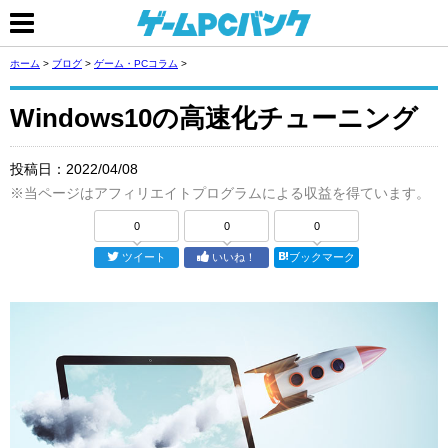
ホーム
>
ブログ
>
ゲーム・PCコラム
>
Windows10の高速化チューニング
投稿日：
2022/04/08
※当ページはアフィリエイトプログラムによる収益を得ています。
0
0
0
ツイート
いいね！
ブックマーク