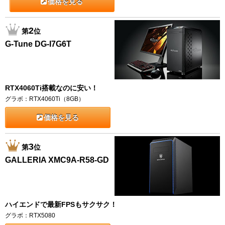
価格を見る
2
第
位
G-Tune DG-I7G6T
RTX4060Ti搭載なのに安い！
グラボ：RTX4060Ti（8GB）
価格を見る
3
第
位
GALLERIA XMC9A-R58-GD
ハイエンドで最新FPSもサクサク！
グラボ：RTX5080