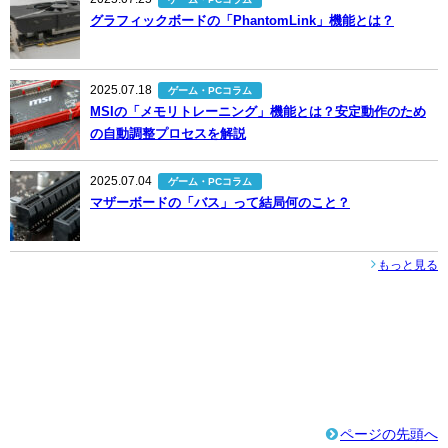
グラフィックボードの「PhantomLink」機能とは？
2025.07.18
ゲーム・PCコラム
MSIの「メモリトレーニング」機能とは？安定動作のため
の自動調整プロセスを解説
2025.07.04
ゲーム・PCコラム
マザーボードの「バス」って結局何のこと？
もっと見る
ページの先頭へ