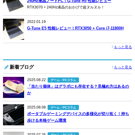
240Hz液晶ノートPC！G-Tune H5 性能レビュー
RTX3070 + 240Hz液晶のおかげで超ヌルヌル！
2022.01.19
G-Tune E5 性能レビュー！RTX3050 + Core i7-11800H
もっと見る
新着ブログ
もっと見る
2025.08.22
ゲーム・PCコラム
「当たり個体」はグラボにも存在する？見極め方はあるの
か
2025.08.08
ゲーム・PCコラム
ポータブルゲーミングデバイスの多様化が切り拓く！持ち
歩ける本格ゲーム環境
2025.07.25
ゲーム・PCコラム