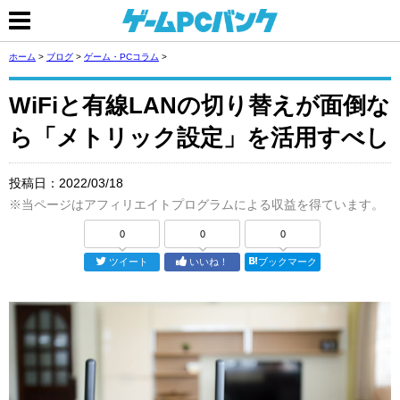
ホーム
>
ブログ
>
ゲーム・PCコラム
>
WiFiと有線LANの切り替えが面倒な
ら「メトリック設定」を活用すべし
投稿日：
2022/03/18
※当ページはアフィリエイトプログラムによる収益を得ています。
0
0
0
ツイート
いいね！
ブックマーク