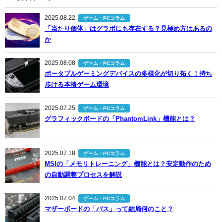
2025.08.22
ゲーム・PCコラム
「当たり個体」はグラボにも存在する？見極め方はあるの
か
2025.08.08
ゲーム・PCコラム
ポータブルゲーミングデバイスの多様化が切り拓く！持ち
歩ける本格ゲーム環境
2025.07.25
ゲーム・PCコラム
グラフィックボードの「PhantomLink」機能とは？
2025.07.18
ゲーム・PCコラム
MSIの「メモリトレーニング」機能とは？安定動作のため
の自動調整プロセスを解説
2025.07.04
ゲーム・PCコラム
マザーボードの「バス」って結局何のこと？