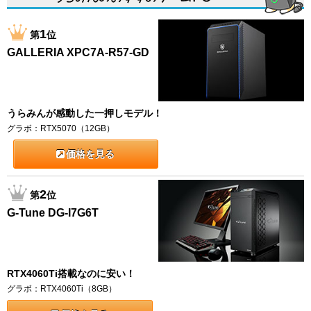
1
第
位
GALLERIA XPC7A-R57-GD
うらみんが感動した一押しモデル！
グラボ：RTX5070（12GB）
価格を見る
2
第
位
G-Tune DG-I7G6T
RTX4060Ti搭載なのに安い！
グラボ：RTX4060Ti（8GB）