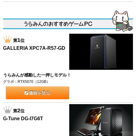
1
第
位
GALLERIA XPC7A-R57-GD
うらみんが感動した一押しモデル！
グラボ：RTX5070（12GB）
価格を見る
2
第
位
G-Tune DG-I7G6T