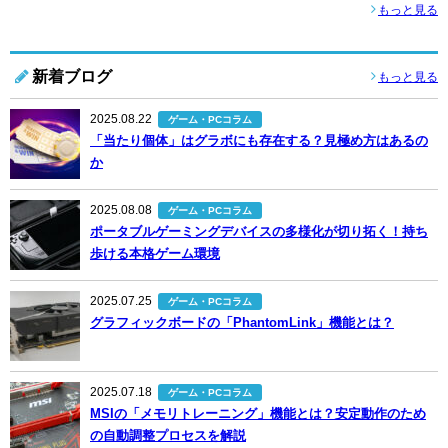
もっと見る
新着ブログ
もっと見る
2025.08.22
ゲーム・PCコラム
「当たり個体」はグラボにも存在する？見極め方はあるの
か
2025.08.08
ゲーム・PCコラム
ポータブルゲーミングデバイスの多様化が切り拓く！持ち
歩ける本格ゲーム環境
2025.07.25
ゲーム・PCコラム
グラフィックボードの「PhantomLink」機能とは？
2025.07.18
ゲーム・PCコラム
MSIの「メモリトレーニング」機能とは？安定動作のため
の自動調整プロセスを解説