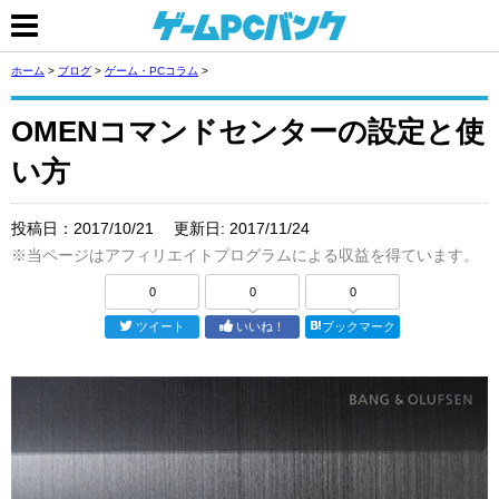
ホーム
>
ブログ
>
ゲーム・PCコラム
>
OMENコマンドセンターの設定と使
い方
投稿日：
2017/10/21
更新日:
2017/11/24
※当ページはアフィリエイトプログラムによる収益を得ています。
0
0
0
ツイート
いいね！
ブックマーク