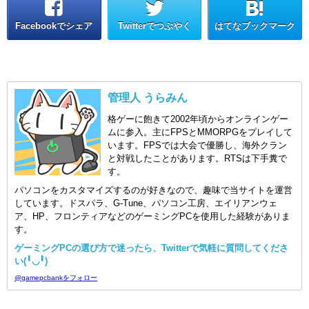
Facebookでシェア
Twitterでつぶやく
はてなブックマーク
管理人 うらみん
格ゲーに飽きて2002年頃からオンラインゲー
ムに参入。主にFPSとMMORPGをプレイして
います。FPSでは大会で優勝し、海外クラン
と対戦したことがあります。RTSは下手糞で
す。
パソコンをカスタマイズするのが好きなので、趣味で当サイトを運営
しています。ドスパラ、G-Tune、パソコン工房、エイリアンウェ
ア、HP、フロンティアなどのゲーミングPCを使用した経験がありま
す。
ゲーミングPCの選び方で迷ったら、Twitterで気軽に質問してくださ
い(╹◡╹)
@gamepcbankをフォロー