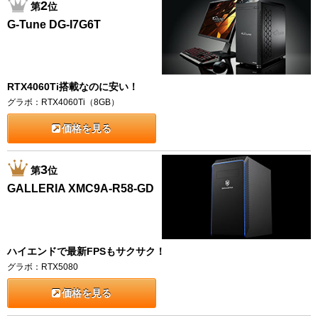
2
第
位
G-Tune DG-I7G6T
RTX4060Ti搭載なのに安い！
グラボ：RTX4060Ti（8GB）
価格を見る
3
第
位
GALLERIA XMC9A-R58-GD
ハイエンドで最新FPSもサクサク！
グラボ：RTX5080
価格を見る