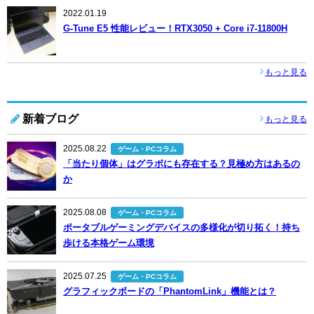
2022.01.19
G-Tune E5 性能レビュー！RTX3050 + Core i7-11800H
もっと見る
新着ブログ
もっと見る
2025.08.22
ゲーム・PCコラム
「当たり個体」はグラボにも存在する？見極め方はあるの
か
2025.08.08
ゲーム・PCコラム
ポータブルゲーミングデバイスの多様化が切り拓く！持ち
歩ける本格ゲーム環境
2025.07.25
ゲーム・PCコラム
グラフィックボードの「PhantomLink」機能とは？