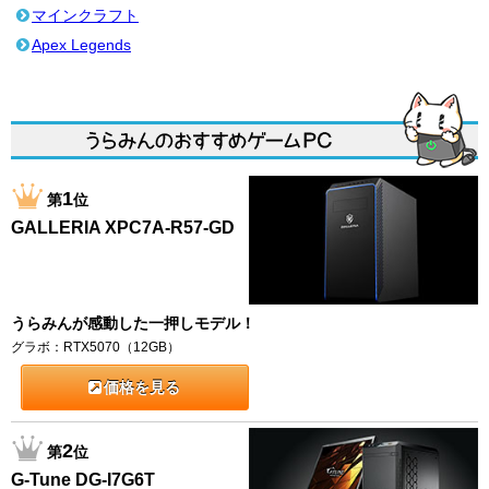
マインクラフト
Apex Legends
1
第
位
GALLERIA XPC7A-R57-GD
うらみんが感動した一押しモデル！
グラボ：RTX5070（12GB）
価格を見る
2
第
位
G-Tune DG-I7G6T