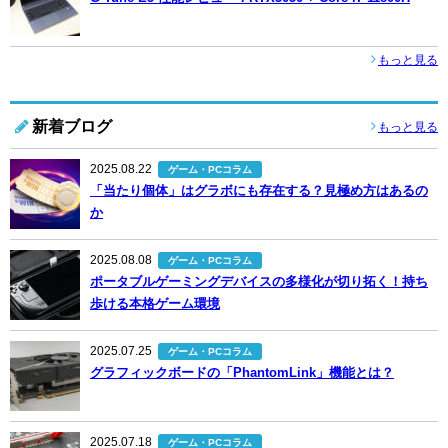
もっと見る
新着ブログ
もっと見る
2025.08.22
ゲーム・PCコラム
「当たり個体」はグラボにも存在する？見極め方はあるの
か
2025.08.08
ゲーム・PCコラム
ポータブルゲーミングデバイスの多様化が切り拓く！持ち
歩ける本格ゲーム環境
2025.07.25
ゲーム・PCコラム
グラフィックボードの「PhantomLink」機能とは？
2025.07.18
ゲーム・PCコラム