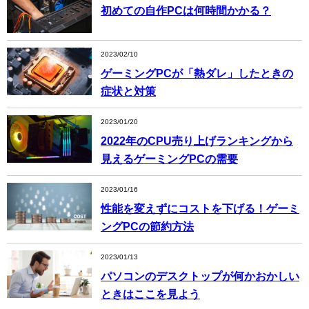
初めての自作PCは何時間かかる？
2023/02/10
ゲーミングPCが「熱ダレ」したときの
症状と対策
2023/01/20
2022年のCPU売り上げランキングから
見えるゲーミングPCの需要
2023/01/16
性能を変えずにコストを下げる！ゲーミ
ングPCの節約方法
2023/01/13
パソコンのデスクトップが何かおかしい
ときはここを見よう