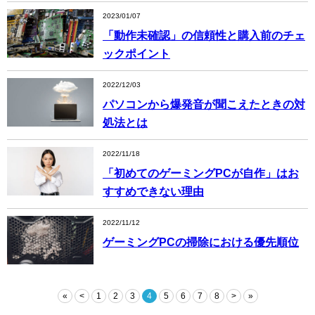
2023/01/07
「動作未確認」の信頼性と購入前のチェ
ックポイント
2022/12/03
パソコンから爆発音が聞こえたときの対
処法とは
2022/11/18
「初めてのゲーミングPCが自作」はお
すすめできない理由
2022/11/12
ゲーミングPCの掃除における優先順位
«
<
1
2
3
4
5
6
7
8
>
»