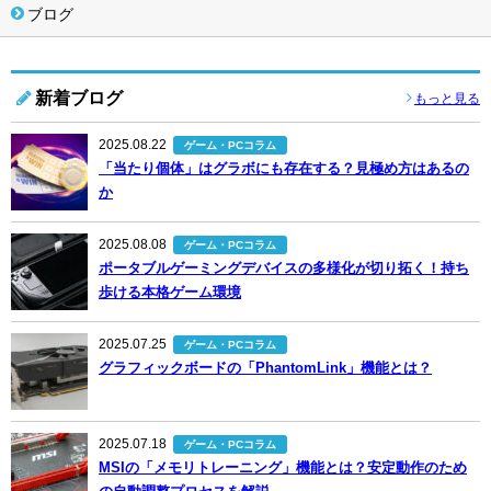
ブログ
新着ブログ
もっと見る
2025.08.22
ゲーム・PCコラム
「当たり個体」はグラボにも存在する？見極め方はあるの
か
2025.08.08
ゲーム・PCコラム
ポータブルゲーミングデバイスの多様化が切り拓く！持ち
歩ける本格ゲーム環境
2025.07.25
ゲーム・PCコラム
グラフィックボードの「PhantomLink」機能とは？
2025.07.18
ゲーム・PCコラム
MSIの「メモリトレーニング」機能とは？安定動作のため