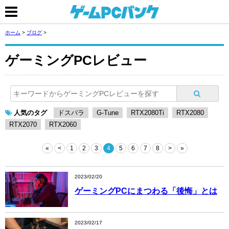
ホーム
>
ブログ
>
ゲーミングPCレビュー
人気のタグ
ドスパラ
G-Tune
RTX2080Ti
RTX2080
RTX2070
RTX2060
«
<
1
2
3
4
5
6
7
8
>
»
2023/02/20
ゲーミングPCにまつわる「後悔」とは
2023/02/17