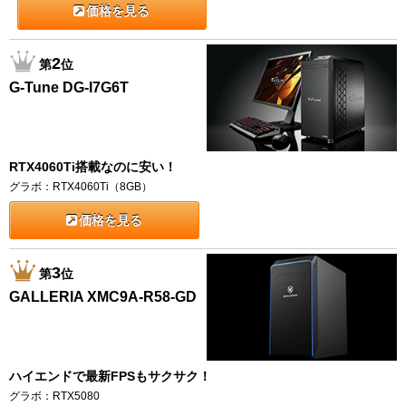
価格を見る
2
第
位
G-Tune DG-I7G6T
RTX4060Ti搭載なのに安い！
グラボ：RTX4060Ti（8GB）
価格を見る
3
第
位
GALLERIA XMC9A-R58-GD
ハイエンドで最新FPSもサクサク！
グラボ：RTX5080