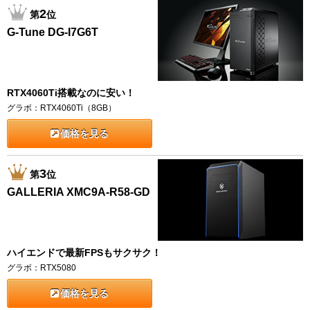
2
第
位
G-Tune DG-I7G6T
RTX4060Ti搭載なのに安い！
グラボ：RTX4060Ti（8GB）
価格を見る
3
第
位
GALLERIA XMC9A-R58-GD
ハイエンドで最新FPSもサクサク！
グラボ：RTX5080
価格を見る