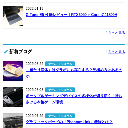
2022.01.19
G-Tune E5 性能レビュー！RTX3050 + Core i7-11800H
もっと見る
新着ブログ
もっと見る
2025.08.22
ゲーム・PCコラム
「当たり個体」はグラボにも存在する？見極め方はあるの
か
2025.08.08
ゲーム・PCコラム
ポータブルゲーミングデバイスの多様化が切り拓く！持ち
歩ける本格ゲーム環境
2025.07.25
ゲーム・PCコラム
グラフィックボードの「PhantomLink」機能とは？