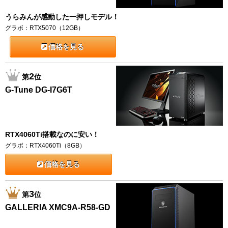
うらみんが感動した一押しモデル！
グラボ：RTX5070（12GB）
価格を見る
2
第
位
G-Tune DG-I7G6T
RTX4060Ti搭載なのに安い！
グラボ：RTX4060Ti（8GB）
価格を見る
3
第
位
GALLERIA XMC9A-R58-GD