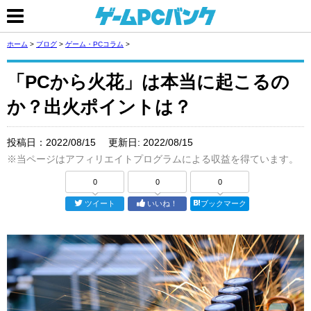
ホーム
>
ブログ
>
ゲーム・PCコラム
>
「PCから火花」は本当に起こるの
か？出火ポイントは？
投稿日：
2022/08/15
更新日:
2022/08/15
※当ページはアフィリエイトプログラムによる収益を得ています。
0
0
0
ツイート
いいね！
ブックマーク