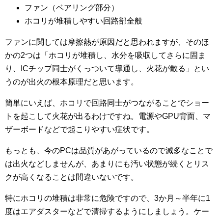
ファン（ベアリング部分）
ホコリが堆積しやすい回路部全般
ファンに関しては摩擦熱が原因だと思われますが、そのほ
かの2つは「ホコリが堆積し、水分を吸収してさらに固ま
り、ICチップ同士がくっついて導通し、火花が散る」とい
うのが出火の根本原理だと思います。
簡単にいえば、ホコリで回路同士がつながることでショー
トを起こして火花が出るわけですね。電源やGPU背面、マ
ザーボードなどで起こりやすい症状です。
もっとも、今のPCは品質があがっているので滅多なことで
は出火などしませんが、あまりにも汚い状態が続くとリス
クが高くなることは間違いないです。
特にホコリの堆積は非常に危険ですので、3か月～半年に1
度はエアダスターなどで清掃するようにしましょう。ケー