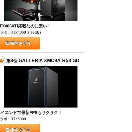
TX4060Ti搭載なのに安い！
ラボ：RTX4060Ti（8GB）
価格を見る
3
GALLERIA XMC9A-R58-GD
第
位
ハイエンドで最新FPSもサクサク！
ラボ：RTX5080
価格を見る