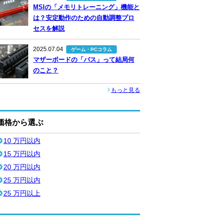
MSIの「メモリトレーニング」機能と
は？安定動作のための自動調整プロ
セスを解説
2025.07.04
ゲーム・PCコラム
マザーボードの「バス」って結局何
のこと？
もっと見る
価格から選ぶ
10 万円以内
15 万円以内
20 万円以内
25 万円以内
25 万円以上