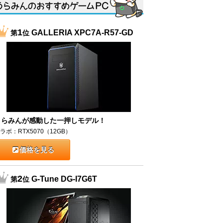
1
GALLERIA XPC7A-R57-GD
第
位
うらみんが感動した一押しモデル！
ラボ：RTX5070（12GB）
価格を見る
2
G-Tune DG-I7G6T
第
位