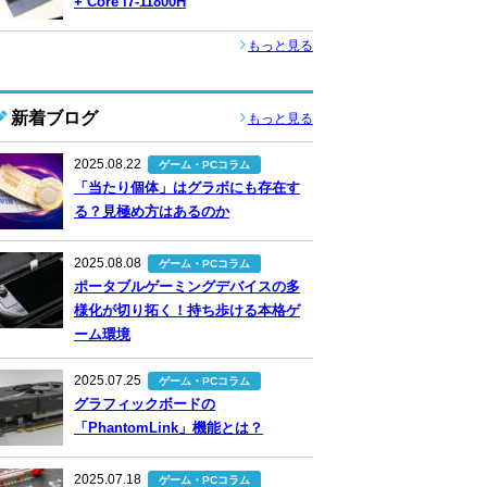
+ Core i7-11800H
もっと見る
新着ブログ
もっと見る
2025.08.22
ゲーム・PCコラム
「当たり個体」はグラボにも存在す
る？見極め方はあるのか
2025.08.08
ゲーム・PCコラム
ポータブルゲーミングデバイスの多
様化が切り拓く！持ち歩ける本格ゲ
ーム環境
2025.07.25
ゲーム・PCコラム
グラフィックボードの
「PhantomLink」機能とは？
2025.07.18
ゲーム・PCコラム