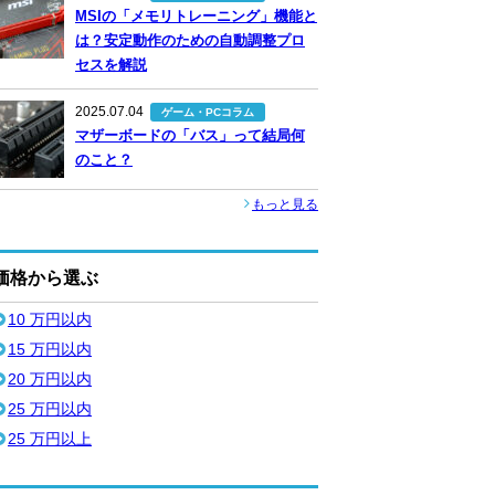
MSIの「メモリトレーニング」機能と
は？安定動作のための自動調整プロ
セスを解説
2025.07.04
ゲーム・PCコラム
マザーボードの「バス」って結局何
のこと？
もっと見る
価格から選ぶ
10 万円以内
15 万円以内
20 万円以内
25 万円以内
25 万円以上