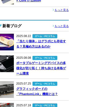
+ Core i7-11800H
もっと見る
新着ブログ
もっと見る
2025.08.22
ゲーム・PCコラム
「当たり個体」はグラボにも存在す
る？見極め方はあるのか
2025.08.08
ゲーム・PCコラム
ポータブルゲーミングデバイスの多
様化が切り拓く！持ち歩ける本格ゲ
ーム環境
2025.07.25
ゲーム・PCコラム
グラフィックボードの
「PhantomLink」機能とは？
2025.07.18
ゲーム・PCコラム