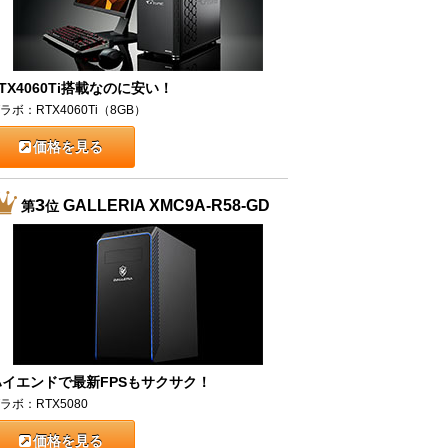
TX4060Ti搭載なのに安い！
ラボ：RTX4060Ti（8GB）
価格を見る
3
GALLERIA XMC9A-R58-GD
第
位
ハイエンドで最新FPSもサクサク！
ラボ：RTX5080
価格を見る