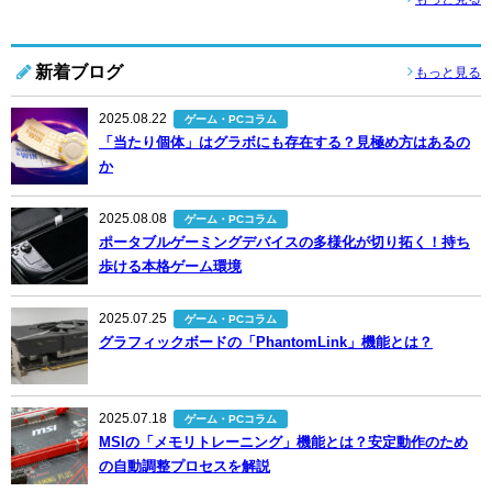
新着ブログ
もっと見る
2025.08.22
ゲーム・PCコラム
「当たり個体」はグラボにも存在する？見極め方はあるの
か
2025.08.08
ゲーム・PCコラム
ポータブルゲーミングデバイスの多様化が切り拓く！持ち
歩ける本格ゲーム環境
2025.07.25
ゲーム・PCコラム
グラフィックボードの「PhantomLink」機能とは？
2025.07.18
ゲーム・PCコラム
MSIの「メモリトレーニング」機能とは？安定動作のため
の自動調整プロセスを解説