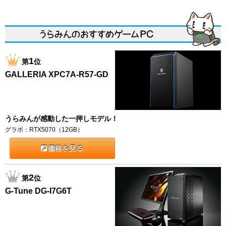
1
第
位
GALLERIA XPC7A-R57-GD
うらみんが感動した一押しモデル！
グラボ：RTX5070（12GB）
価格を見る
2
第
位
G-Tune DG-I7G6T