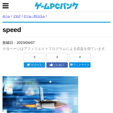
ホーム
>
ブログ
>
ゲーム・PCコラム
>
speed
投稿日：
2023/04/07
※当ページはアフィリエイトプログラムによる収益を得ています。
0
0
0
ツイート
いいね！
ブックマーク