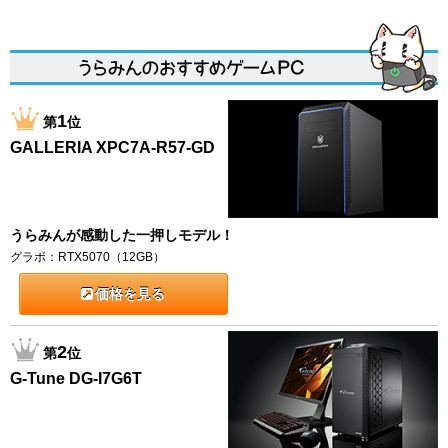
1
第
位
GALLERIA XPC7A-R57-GD
うらみんが感動した一押しモデル！
グラボ：RTX5070（12GB）
価格を見る
2
第
位
G-Tune DG-I7G6T