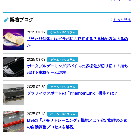
新着ブログ
もっと見る
2025.08.22
ゲーム・PCコラム
「当たり個体」はグラボにも存在する？見極め方はあるの
か
2025.08.08
ゲーム・PCコラム
ポータブルゲーミングデバイスの多様化が切り拓く！持ち
歩ける本格ゲーム環境
2025.07.25
ゲーム・PCコラム
グラフィックボードの「PhantomLink」機能とは？
2025.07.18
ゲーム・PCコラム
MSIの「メモリトレーニング」機能とは？安定動作のため
の自動調整プロセスを解説