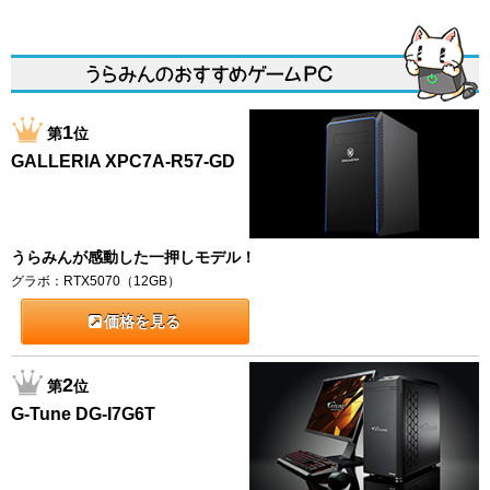
1
第
位
GALLERIA XPC7A-R57-GD
うらみんが感動した一押しモデル！
グラボ：RTX5070（12GB）
価格を見る
2
第
位
G-Tune DG-I7G6T