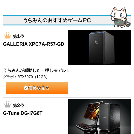
1
第
位
GALLERIA XPC7A-R57-GD
うらみんが感動した一押しモデル！
グラボ：RTX5070（12GB）
価格を見る
2
第
位
G-Tune DG-I7G6T