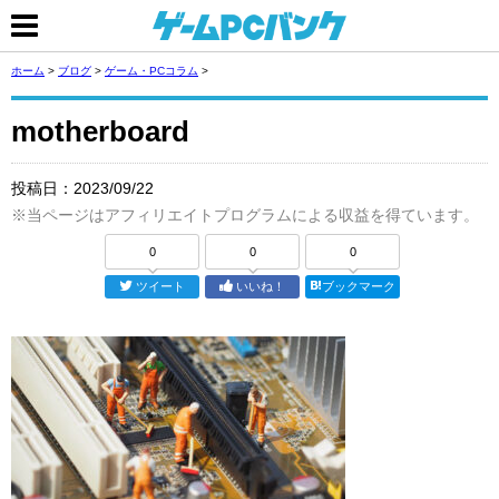
ホーム
>
ブログ
>
ゲーム・PCコラム
>
motherboard
投稿日：
2023/09/22
※当ページはアフィリエイトプログラムによる収益を得ています。
0
0
0
ツイート
いいね！
ブックマーク