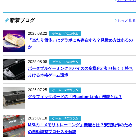
新着ブログ
もっと見る
2025.08.22
ゲーム・PCコラム
「当たり個体」はグラボにも存在する？見極め方はあるの
か
2025.08.08
ゲーム・PCコラム
ポータブルゲーミングデバイスの多様化が切り拓く！持ち
歩ける本格ゲーム環境
2025.07.25
ゲーム・PCコラム
グラフィックボードの「PhantomLink」機能とは？
2025.07.18
ゲーム・PCコラム
MSIの「メモリトレーニング」機能とは？安定動作のため
の自動調整プロセスを解説