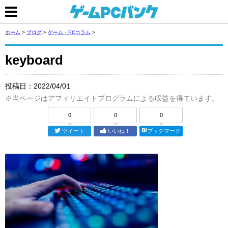
ホーム
>
ブログ
>
ゲーム・PCコラム
>
keyboard
投稿日：
2022/04/01
※当ページはアフィリエイトプログラムによる収益を得ています。
0
0
0
ツイート
いいね！
ブックマーク