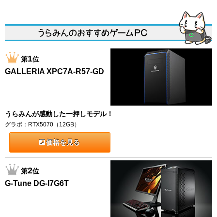
1
第
位
GALLERIA XPC7A-R57-GD
うらみんが感動した一押しモデル！
グラボ：RTX5070（12GB）
価格を見る
2
第
位
G-Tune DG-I7G6T