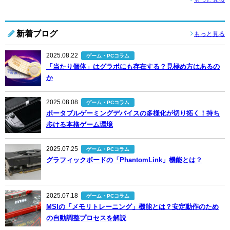
新着ブログ
もっと見る
2025.08.22
ゲーム・PCコラム
「当たり個体」はグラボにも存在する？見極め方はあるの
か
2025.08.08
ゲーム・PCコラム
ポータブルゲーミングデバイスの多様化が切り拓く！持ち
歩ける本格ゲーム環境
2025.07.25
ゲーム・PCコラム
グラフィックボードの「PhantomLink」機能とは？
2025.07.18
ゲーム・PCコラム
MSIの「メモリトレーニング」機能とは？安定動作のため
の自動調整プロセスを解説