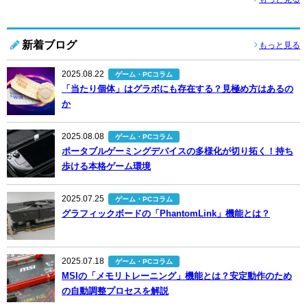
新着ブログ
もっと見る
2025.08.22
ゲーム・PCコラム
「当たり個体」はグラボにも存在する？見極め方はあるの
か
2025.08.08
ゲーム・PCコラム
ポータブルゲーミングデバイスの多様化が切り拓く！持ち
歩ける本格ゲーム環境
2025.07.25
ゲーム・PCコラム
グラフィックボードの「PhantomLink」機能とは？
2025.07.18
ゲーム・PCコラム
MSIの「メモリトレーニング」機能とは？安定動作のため
の自動調整プロセスを解説