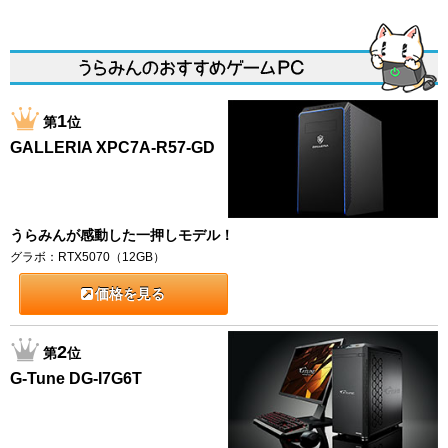
1
第
位
GALLERIA XPC7A-R57-GD
うらみんが感動した一押しモデル！
グラボ：RTX5070（12GB）
価格を見る
2
第
位
G-Tune DG-I7G6T