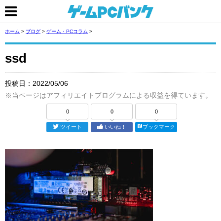
ホーム
>
ブログ
>
ゲーム・PCコラム
>
ssd
投稿日：
2022/05/06
※当ページはアフィリエイトプログラムによる収益を得ています。
0
0
0
ツイート
いいね！
ブックマーク