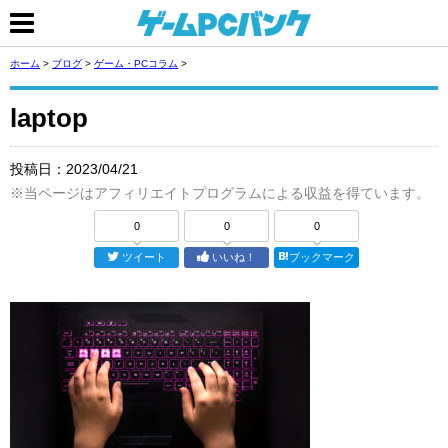
ホーム
>
ブログ
>
ゲーム・PCコラム
>
laptop
投稿日：
2023/04/21
※当ページはアフィリエイトプログラムによる収益を得ています。
0
0
0
ツイート
いいね！
ブックマーク