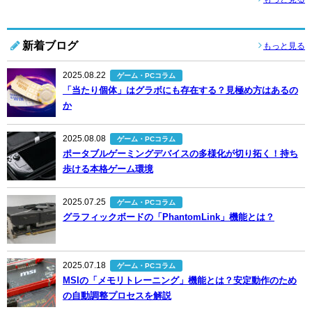
新着ブログ
もっと見る
2025.08.22
ゲーム・PCコラム
「当たり個体」はグラボにも存在する？見極め方はあるの
か
2025.08.08
ゲーム・PCコラム
ポータブルゲーミングデバイスの多様化が切り拓く！持ち
歩ける本格ゲーム環境
2025.07.25
ゲーム・PCコラム
グラフィックボードの「PhantomLink」機能とは？
2025.07.18
ゲーム・PCコラム
MSIの「メモリトレーニング」機能とは？安定動作のため
の自動調整プロセスを解説