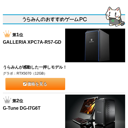
1
第
位
GALLERIA XPC7A-R57-GD
うらみんが感動した一押しモデル！
グラボ：RTX5070（12GB）
価格を見る
2
第
位
G-Tune DG-I7G6T