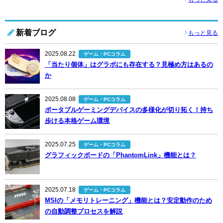
新着ブログ
もっと見る
2025.08.22
ゲーム・PCコラム
「当たり個体」はグラボにも存在する？見極め方はあるの
か
2025.08.08
ゲーム・PCコラム
ポータブルゲーミングデバイスの多様化が切り拓く！持ち
歩ける本格ゲーム環境
2025.07.25
ゲーム・PCコラム
グラフィックボードの「PhantomLink」機能とは？
2025.07.18
ゲーム・PCコラム
MSIの「メモリトレーニング」機能とは？安定動作のため
の自動調整プロセスを解説