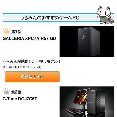
1
第
位
GALLERIA XPC7A-R57-GD
うらみんが感動した一押しモデル！
グラボ：RTX5070（12GB）
価格を見る
2
第
位
G-Tune DG-I7G6T