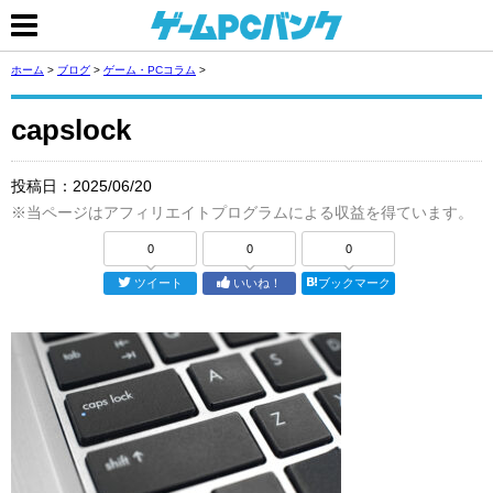
ホーム
>
ブログ
>
ゲーム・PCコラム
>
capslock
投稿日：
2025/06/20
※当ページはアフィリエイトプログラムによる収益を得ています。
0
0
0
ツイート
いいね！
ブックマーク