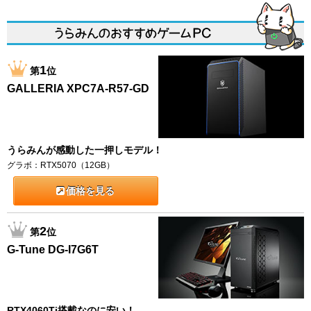
1
第
位
GALLERIA XPC7A-R57-GD
うらみんが感動した一押しモデル！
グラボ：RTX5070（12GB）
価格を見る
2
第
位
G-Tune DG-I7G6T
RTX4060Ti搭載なのに安い！