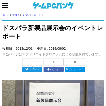
ホーム
>
ブログ
>
イベントレポート
>
ドスパラ新製品展示会のイベントレ
ポート
投稿日：
2013/12/01
更新日:
2016/09/02
※当ページはアフィリエイトプログラムによる収益を得ています。
0
0
0
ツイート
いいね！
ブックマーク