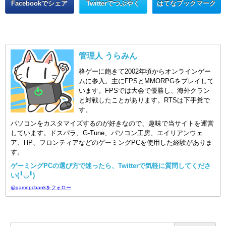
Facebookでシェア
Twitterでつぶやく
はてなブックマーク
管理人 うらみん
格ゲーに飽きて2002年頃からオンラインゲー
ムに参入。主にFPSとMMORPGをプレイして
います。FPSでは大会で優勝し、海外クラン
と対戦したことがあります。RTSは下手糞で
す。
パソコンをカスタマイズするのが好きなので、趣味で当サイトを運営
しています。ドスパラ、G-Tune、パソコン工房、エイリアンウェ
ア、HP、フロンティアなどのゲーミングPCを使用した経験がありま
す。
ゲーミングPCの選び方で迷ったら、Twitterで気軽に質問してくださ
い(╹◡╹)
@gamepcbankをフォロー