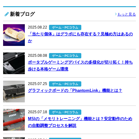
新着ブログ
もっと見る
2025.08.22
ゲーム・PCコラム
「当たり個体」はグラボにも存在する？見極め方はあるの
か
2025.08.08
ゲーム・PCコラム
ポータブルゲーミングデバイスの多様化が切り拓く！持ち
歩ける本格ゲーム環境
2025.07.25
ゲーム・PCコラム
グラフィックボードの「PhantomLink」機能とは？
2025.07.18
ゲーム・PCコラム
MSIの「メモリトレーニング」機能とは？安定動作のため
の自動調整プロセスを解説