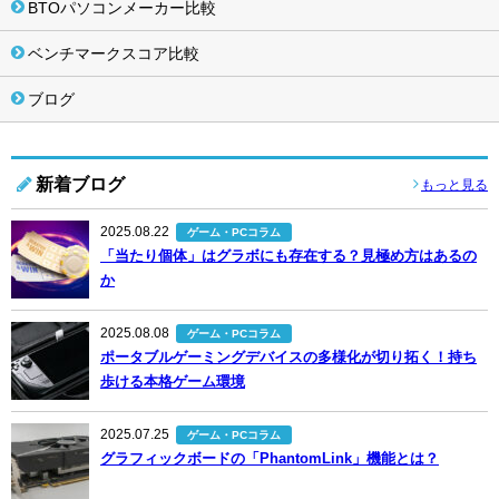
BTOパソコンメーカー比較
ベンチマークスコア比較
ブログ
新着ブログ
もっと見る
2025.08.22
ゲーム・PCコラム
「当たり個体」はグラボにも存在する？見極め方はあるの
か
2025.08.08
ゲーム・PCコラム
ポータブルゲーミングデバイスの多様化が切り拓く！持ち
歩ける本格ゲーム環境
2025.07.25
ゲーム・PCコラム
グラフィックボードの「PhantomLink」機能とは？