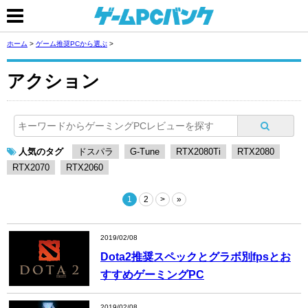
ホーム
>
ゲーム推奨PCから選ぶ
>
アクション
人気のタグ
ドスパラ
G-Tune
RTX2080Ti
RTX2080
RTX2070
RTX2060
1
2
>
»
2019/02/08
Dota2推奨スペックとグラボ別fpsとお
すすめゲーミングPC
2019/02/08