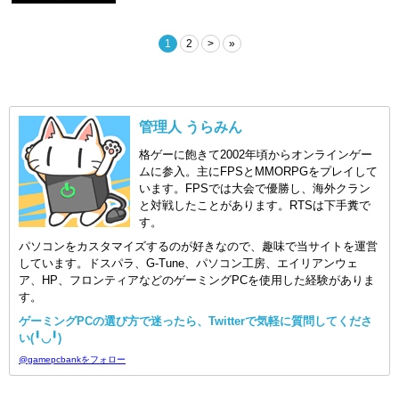
1
2
>
»
管理人 うらみん
格ゲーに飽きて2002年頃からオンラインゲー
ムに参入。主にFPSとMMORPGをプレイして
います。FPSでは大会で優勝し、海外クラン
と対戦したことがあります。RTSは下手糞で
す。
パソコンをカスタマイズするのが好きなので、趣味で当サイトを運営
しています。ドスパラ、G-Tune、パソコン工房、エイリアンウェ
ア、HP、フロンティアなどのゲーミングPCを使用した経験がありま
す。
ゲーミングPCの選び方で迷ったら、Twitterで気軽に質問してくださ
い(╹◡╹)
@gamepcbankをフォロー