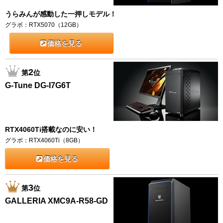
うらみんが感動した一押しモデル！
グラボ：RTX5070（12GB）
価格を見る
2
第
位
G-Tune DG-I7G6T
RTX4060Ti搭載なのに安い！
グラボ：RTX4060Ti（8GB）
価格を見る
3
第
位
GALLERIA XMC9A-R58-GD