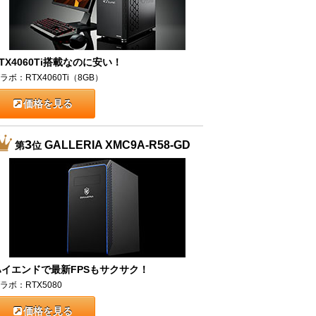
TX4060Ti搭載なのに安い！
ラボ：RTX4060Ti（8GB）
価格を見る
3
GALLERIA XMC9A-R58-GD
第
位
ハイエンドで最新FPSもサクサク！
ラボ：RTX5080
価格を見る