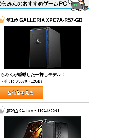
1
GALLERIA XPC7A-R57-GD
第
位
うらみんが感動した一押しモデル！
ラボ：RTX5070（12GB）
価格を見る
2
G-Tune DG-I7G6T
第
位