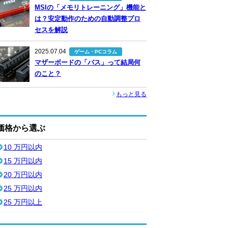
MSIの「メモリトレーニング」機能と
は？安定動作のための自動調整プロ
セスを解説
2025.07.04
ゲーム・PCコラム
マザーボードの「バス」って結局何
のこと？
もっと見る
価格から選ぶ
10 万円以内
15 万円以内
20 万円以内
25 万円以内
25 万円以上