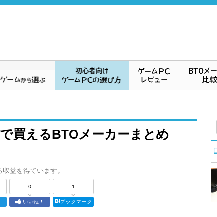
しで買えるBTOメーカーまとめ
る収益を得ています。
0
1
ト
いいね！
ブックマーク