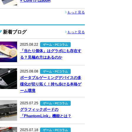
+ Core i7-11800H
もっと見る
新着ブログ
もっと見る
2025.08.22
ゲーム・PCコラム
「当たり個体」はグラボにも存在す
る？見極め方はあるのか
2025.08.08
ゲーム・PCコラム
ポータブルゲーミングデバイスの多
様化が切り拓く！持ち歩ける本格ゲ
ーム環境
2025.07.25
ゲーム・PCコラム
グラフィックボードの
「PhantomLink」機能とは？
2025.07.18
ゲーム・PCコラム