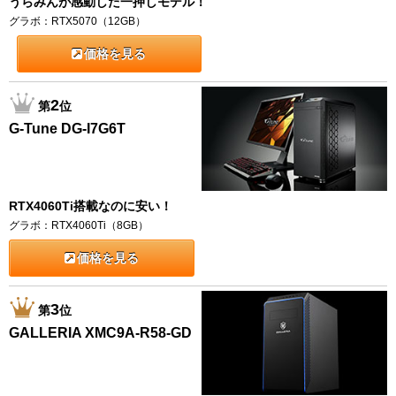
うらみんが感動した一押しモデル！
グラボ：RTX5070（12GB）
価格を見る
2
第
位
G-Tune DG-I7G6T
RTX4060Ti搭載なのに安い！
グラボ：RTX4060Ti（8GB）
価格を見る
3
第
位
GALLERIA XMC9A-R58-GD