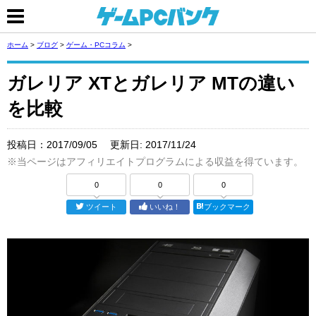
ホーム
>
ブログ
>
ゲーム・PCコラム
>
ガレリア XTとガレリア MTの違い
を比較
投稿日：
2017/09/05
更新日:
2017/11/24
※当ページはアフィリエイトプログラムによる収益を得ています。
0
0
0
ツイート
いいね！
ブックマーク