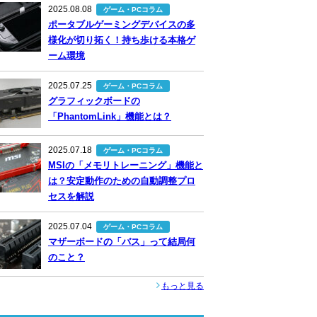
2025.08.08
ゲーム・PCコラム
ポータブルゲーミングデバイスの多
様化が切り拓く！持ち歩ける本格ゲ
ーム環境
2025.07.25
ゲーム・PCコラム
グラフィックボードの
「PhantomLink」機能とは？
2025.07.18
ゲーム・PCコラム
MSIの「メモリトレーニング」機能と
は？安定動作のための自動調整プロ
セスを解説
2025.07.04
ゲーム・PCコラム
マザーボードの「バス」って結局何
のこと？
もっと見る