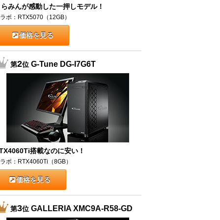
うらみんが感動した一押しモデル！
ラボ：RTX5070（12GB）
価格を見る
2
G-Tune DG-I7G6T
第
位
TX4060Ti搭載なのに安い！
ラボ：RTX4060Ti（8GB）
価格を見る
3
GALLERIA XMC9A-R58-GD
第
位