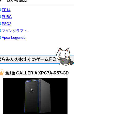
ゲームから選ぶ
FF14
PUBG
PSO2
マインクラフト
Apex Legends
1
GALLERIA XPC7A-R57-GD
第
位