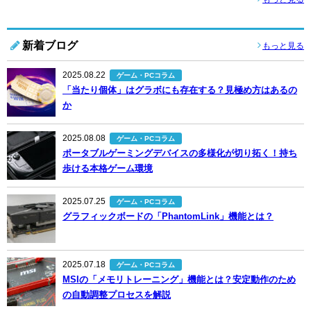
新着ブログ
もっと見る
2025.08.22
ゲーム・PCコラム
「当たり個体」はグラボにも存在する？見極め方はあるの
か
2025.08.08
ゲーム・PCコラム
ポータブルゲーミングデバイスの多様化が切り拓く！持ち
歩ける本格ゲーム環境
2025.07.25
ゲーム・PCコラム
グラフィックボードの「PhantomLink」機能とは？
2025.07.18
ゲーム・PCコラム
MSIの「メモリトレーニング」機能とは？安定動作のため
の自動調整プロセスを解説