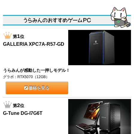
1
第
位
GALLERIA XPC7A-R57-GD
うらみんが感動した一押しモデル！
グラボ：RTX5070（12GB）
価格を見る
2
第
位
G-Tune DG-I7G6T