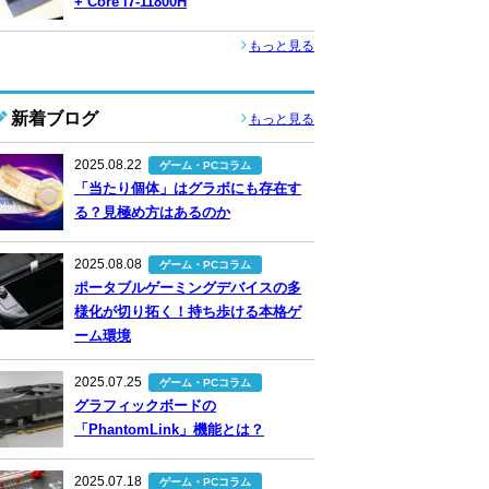
+ Core i7-11800H
もっと見る
新着ブログ
もっと見る
2025.08.22
ゲーム・PCコラム
「当たり個体」はグラボにも存在す
る？見極め方はあるのか
2025.08.08
ゲーム・PCコラム
ポータブルゲーミングデバイスの多
様化が切り拓く！持ち歩ける本格ゲ
ーム環境
2025.07.25
ゲーム・PCコラム
グラフィックボードの
「PhantomLink」機能とは？
2025.07.18
ゲーム・PCコラム