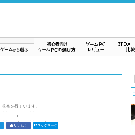
る収益を得ています。
0
0
ト
いいね！
ブックマーク