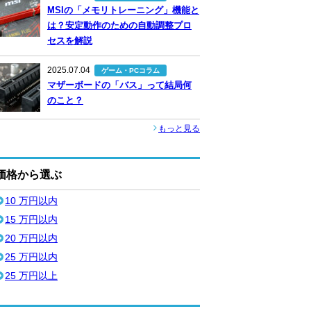
MSIの「メモリトレーニング」機能と
は？安定動作のための自動調整プロ
セスを解説
2025.07.04
ゲーム・PCコラム
マザーボードの「バス」って結局何
のこと？
もっと見る
価格から選ぶ
10 万円以内
15 万円以内
20 万円以内
25 万円以内
25 万円以上