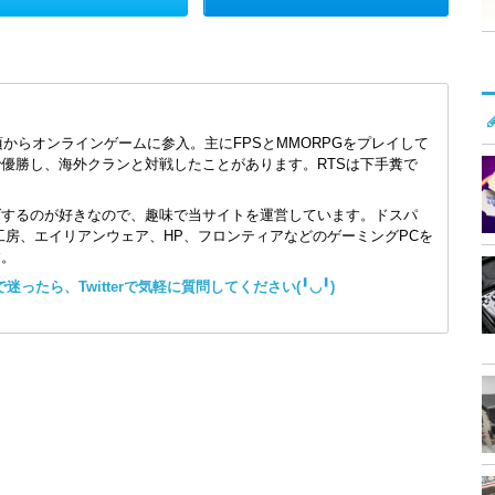
頃からオンラインゲームに参入。主にFPSとMMORPGをプレイして
で優勝し、海外クランと対戦したことがあります。RTSは下手糞で
ズするのが好きなので、趣味で当サイトを運営しています。ドスパ
コン工房、エイリアンウェア、HP、フロンティアなどのゲーミングPCを
す。
ったら、Twitterで気軽に質問してください(╹◡╹)