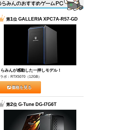
1
GALLERIA XPC7A-R57-GD
第
位
うらみんが感動した一押しモデル！
ラボ：RTX5070（12GB）
価格を見る
2
G-Tune DG-I7G6T
第
位