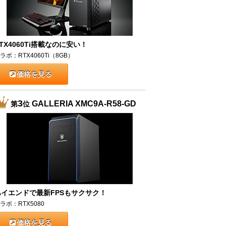
TX4060Ti搭載なのに安い！
ラボ：RTX4060Ti（8GB）
価格を見る
3
GALLERIA XMC9A-R58-GD
第
位
ハイエンドで最新FPSもサクサク！
ラボ：RTX5080
価格を見る