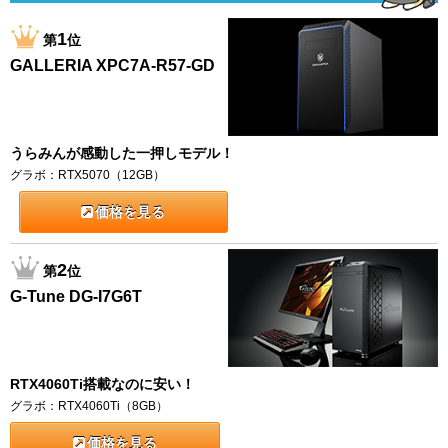
1
第
位
GALLERIA XPC7A-R57-GD
うらみんが感動した一押しモデル！
グラボ：RTX5070（12GB）
価格を見る
2
第
位
G-Tune DG-I7G6T
RTX4060Ti搭載なのに安い！
グラボ：RTX4060Ti（8GB）
価格を見る