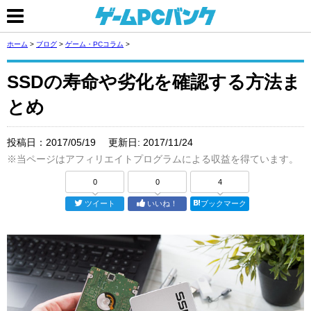
ホーム
>
ブログ
>
ゲーム・PCコラム
>
SSDの寿命や劣化を確認する方法ま
とめ
投稿日：
2017/05/19
更新日:
2017/11/24
※当ページはアフィリエイトプログラムによる収益を得ています。
0
0
4
ツイート
いいね！
ブックマーク