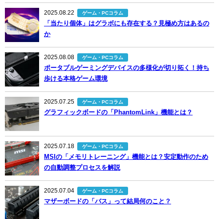
2025.08.22
ゲーム・PCコラム
「当たり個体」はグラボにも存在する？見極め方はあるの
か
2025.08.08
ゲーム・PCコラム
ポータブルゲーミングデバイスの多様化が切り拓く！持ち
歩ける本格ゲーム環境
2025.07.25
ゲーム・PCコラム
グラフィックボードの「PhantomLink」機能とは？
2025.07.18
ゲーム・PCコラム
MSIの「メモリトレーニング」機能とは？安定動作のため
の自動調整プロセスを解説
2025.07.04
ゲーム・PCコラム
マザーボードの「バス」って結局何のこと？