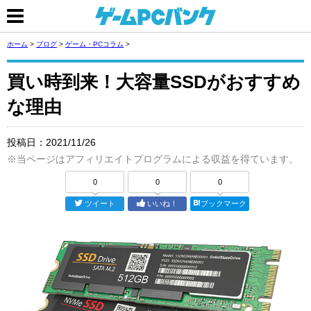
ホーム
>
ブログ
>
ゲーム・PCコラム
>
買い時到来！大容量SSDがおすすめ
な理由
投稿日：
2021/11/26
※当ページはアフィリエイトプログラムによる収益を得ています。
0
0
0
ツイート
いいね！
ブックマーク