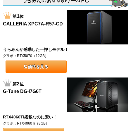
1
第
位
GALLERIA XPC7A-R57-GD
うらみんが感動した一押しモデル！
グラボ：RTX5070（12GB）
価格を見る
2
第
位
G-Tune DG-I7G6T
RTX4060Ti搭載なのに安い！
グラボ：RTX4060Ti（8GB）