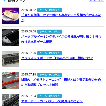
2025.08.22
ゲーム・PCコラム
「当たり個体」はグラボにも存在する？見極め方はあるの
か
2025.08.08
ゲーム・PCコラム
ポータブルゲーミングデバイスの多様化が切り拓く！持ち
歩ける本格ゲーム環境
2025.07.25
ゲーム・PCコラム
グラフィックボードの「PhantomLink」機能とは？
2025.07.18
ゲーム・PCコラム
MSIの「メモリトレーニング」機能とは？安定動作のため
の自動調整プロセスを解説
2025.07.04
ゲーム・PCコラム
マザーボードの「バス」って結局何のこと？