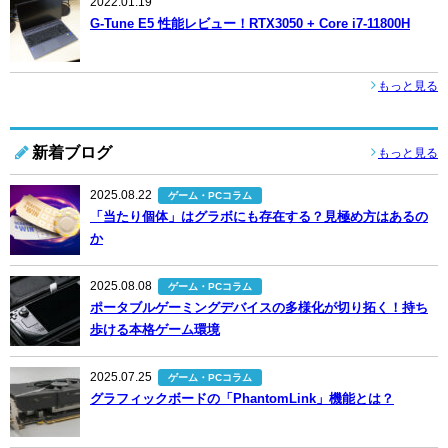
2022.01.19
G-Tune E5 性能レビュー！RTX3050 + Core i7-11800H
もっと見る
新着ブログ
もっと見る
2025.08.22
ゲーム・PCコラム
「当たり個体」はグラボにも存在する？見極め方はあるの
か
2025.08.08
ゲーム・PCコラム
ポータブルゲーミングデバイスの多様化が切り拓く！持ち
歩ける本格ゲーム環境
2025.07.25
ゲーム・PCコラム
グラフィックボードの「PhantomLink」機能とは？