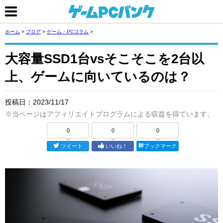
ホーム
>
ブログ
>
ゲーム・PCコラム
>
大容量SSD1台vsそこそこを2台以
上、ゲームに向いているのは？
投稿日：
2023/11/17
※当ページはアフィリエイトプログラムによる収益を得ています。
0
0
0
ツイート
いいね！
ブックマーク