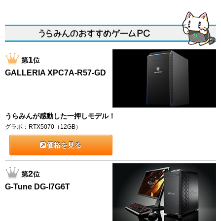
1
第
位
GALLERIA XPC7A-R57-GD
うらみんが感動した一押しモデル！
グラボ：RTX5070（12GB）
価格を見る
2
第
位
G-Tune DG-I7G6T