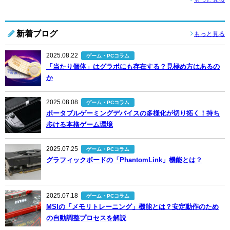
新着ブログ
もっと見る
2025.08.22
ゲーム・PCコラム
「当たり個体」はグラボにも存在する？見極め方はあるの
か
2025.08.08
ゲーム・PCコラム
ポータブルゲーミングデバイスの多様化が切り拓く！持ち
歩ける本格ゲーム環境
2025.07.25
ゲーム・PCコラム
グラフィックボードの「PhantomLink」機能とは？
2025.07.18
ゲーム・PCコラム
MSIの「メモリトレーニング」機能とは？安定動作のため
の自動調整プロセスを解説