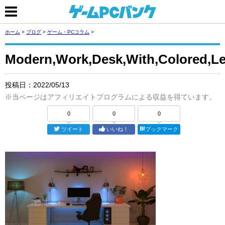
ホーム
>
ブログ
>
ゲーム・PCコラム
>
Modern,Work,Desk,With,Colored,Le
投稿日：
2022/05/13
※当ページはアフィリエイトプログラムによる収益を得ています。
0
0
0
ツイート
いいね！
ブックマーク