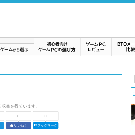
る収益を得ています。
0
0
ト
いいね！
ブックマーク