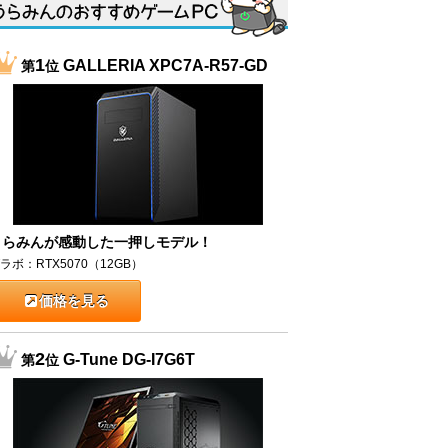
1
GALLERIA XPC7A-R57-GD
第
位
うらみんが感動した一押しモデル！
ラボ：RTX5070（12GB）
価格を見る
2
G-Tune DG-I7G6T
第
位