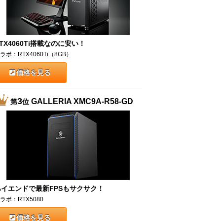
TX4060Ti搭載なのに安い！
ラボ：RTX4060Ti（8GB）
価格を見る
3
GALLERIA XMC9A-R58-GD
第
位
ハイエンドで最新FPSもサクサク！
ラボ：RTX5080
価格を見る