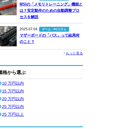
MSIの「メモリトレーニング」機能と
は？安定動作のための自動調整プロ
セスを解説
2025.07.04
ゲーム・PCコラム
マザーボードの「バス」って結局何
のこと？
もっと見る
価格から選ぶ
10 万円以内
15 万円以内
20 万円以内
25 万円以内
25 万円以上