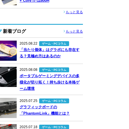
+ Core i7-11800H
もっと見る
新着ブログ
もっと見る
2025.08.22
ゲーム・PCコラム
「当たり個体」はグラボにも存在す
る？見極め方はあるのか
2025.08.08
ゲーム・PCコラム
ポータブルゲーミングデバイスの多
様化が切り拓く！持ち歩ける本格ゲ
ーム環境
2025.07.25
ゲーム・PCコラム
グラフィックボードの
「PhantomLink」機能とは？
2025.07.18
ゲーム・PCコラム