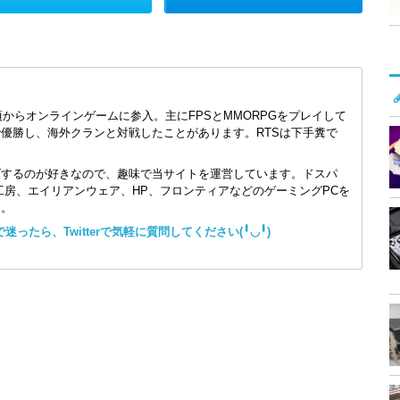
頃からオンラインゲームに参入。主にFPSとMMORPGをプレイして
で優勝し、海外クランと対戦したことがあります。RTSは下手糞で
ズするのが好きなので、趣味で当サイトを運営しています。ドスパ
コン工房、エイリアンウェア、HP、フロンティアなどのゲーミングPCを
す。
ったら、Twitterで気軽に質問してください(╹◡╹)