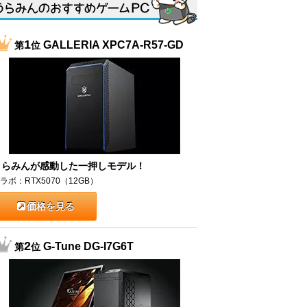
1
GALLERIA XPC7A-R57-GD
第
位
うらみんが感動した一押しモデル！
ラボ：RTX5070（12GB）
価格を見る
2
G-Tune DG-I7G6T
第
位