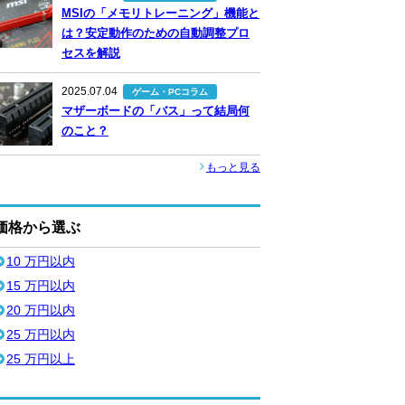
MSIの「メモリトレーニング」機能と
は？安定動作のための自動調整プロ
セスを解説
2025.07.04
ゲーム・PCコラム
マザーボードの「バス」って結局何
のこと？
もっと見る
価格から選ぶ
10 万円以内
15 万円以内
20 万円以内
25 万円以内
25 万円以上