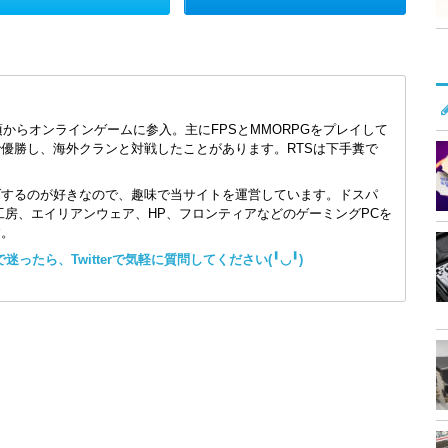
頃からオンラインゲームに参入。主にFPSとMMORPGをプレイして
で優勝し、海外クランと対戦したことがあります。RTSは下手糞で
ズするのが好きなので、趣味で当サイトを運営しています。ドスパ
コン工房、エイリアンウェア、HP、フロンティアなどのゲーミングPCを
す。
ったら、Twitterで気軽に質問してください(╹◡╹)