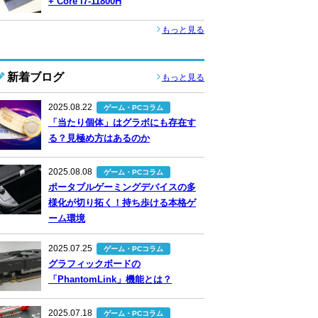
+ Core i7-11800H
もっと見る
新着ブログ
もっと見る
2025.08.22
ゲーム・PCコラム
「当たり個体」はグラボにも存在す
る？見極め方はあるのか
2025.08.08
ゲーム・PCコラム
ポータブルゲーミングデバイスの多
様化が切り拓く！持ち歩ける本格ゲ
ーム環境
2025.07.25
ゲーム・PCコラム
グラフィックボードの
「PhantomLink」機能とは？
2025.07.18
ゲーム・PCコラム