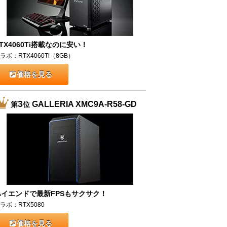
TX4060Ti搭載なのに安い！
ラボ：RTX4060Ti（8GB）
価格を見る
3
GALLERIA XMC9A-R58-GD
第
位
ハイエンドで最新FPSもサクサク！
ラボ：RTX5080
価格を見る