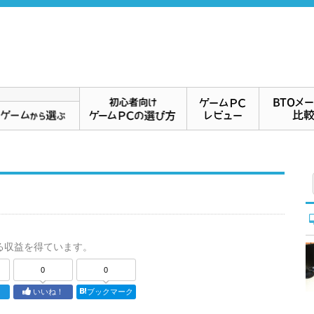
る収益を得ています。
0
0
ト
いいね！
ブックマーク