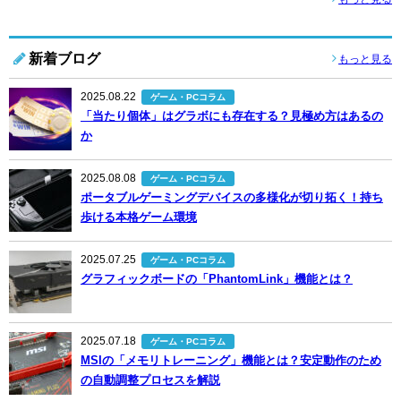
新着ブログ
もっと見る
2025.08.22
ゲーム・PCコラム
「当たり個体」はグラボにも存在する？見極め方はあるの
か
2025.08.08
ゲーム・PCコラム
ポータブルゲーミングデバイスの多様化が切り拓く！持ち
歩ける本格ゲーム環境
2025.07.25
ゲーム・PCコラム
グラフィックボードの「PhantomLink」機能とは？
2025.07.18
ゲーム・PCコラム
MSIの「メモリトレーニング」機能とは？安定動作のため
の自動調整プロセスを解説