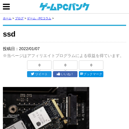
ホーム
>
ブログ
>
ゲーム・PCコラム
>
ssd
投稿日：
2022/01/07
※当ページはアフィリエイトプログラムによる収益を得ています。
0
0
0
ツイート
いいね！
ブックマーク