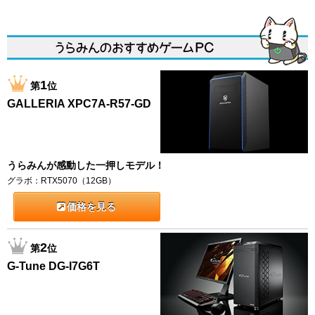
1
第
位
GALLERIA XPC7A-R57-GD
うらみんが感動した一押しモデル！
グラボ：RTX5070（12GB）
価格を見る
2
第
位
G-Tune DG-I7G6T