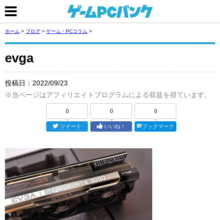
ホーム
>
ブログ
>
ゲーム・PCコラム
>
evga
投稿日：
2022/09/23
※当ページはアフィリエイトプログラムによる収益を得ています。
0
0
0
ツイート
いいね！
ブックマーク