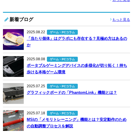
新着ブログ
もっと見る
2025.08.22
ゲーム・PCコラム
「当たり個体」はグラボにも存在する？見極め方はあるの
か
2025.08.08
ゲーム・PCコラム
ポータブルゲーミングデバイスの多様化が切り拓く！持ち
歩ける本格ゲーム環境
2025.07.25
ゲーム・PCコラム
グラフィックボードの「PhantomLink」機能とは？
2025.07.18
ゲーム・PCコラム
MSIの「メモリトレーニング」機能とは？安定動作のため
の自動調整プロセスを解説