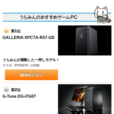
1
第
位
GALLERIA XPC7A-R57-GD
うらみんが感動した一押しモデル！
グラボ：RTX5070（12GB）
価格を見る
2
第
位
G-Tune DG-I7G6T