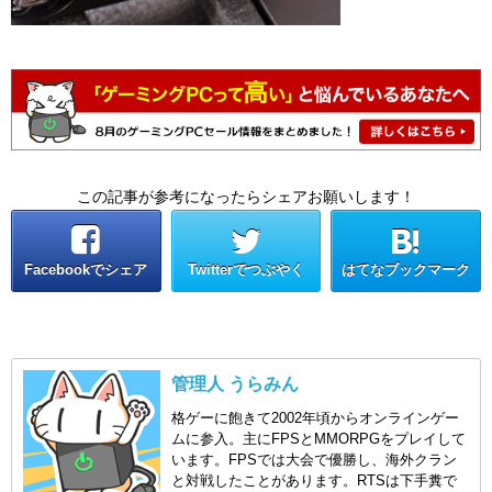
この記事が参考になったらシェアお願いします！
Facebookでシェア
Twitterでつぶやく
はてなブックマーク
管理人 うらみん
格ゲーに飽きて2002年頃からオンラインゲー
ムに参入。主にFPSとMMORPGをプレイして
います。FPSでは大会で優勝し、海外クラン
と対戦したことがあります。RTSは下手糞で