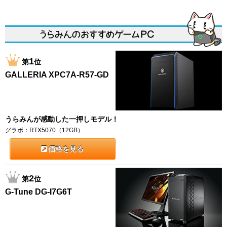
1
第
位
GALLERIA XPC7A-R57-GD
うらみんが感動した一押しモデル！
グラボ：RTX5070（12GB）
価格を見る
2
第
位
G-Tune DG-I7G6T