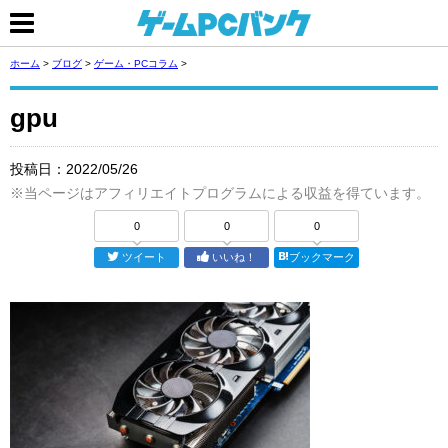
ホーム
>
ブログ
>
ゲーム・PCコラム
>
gpu
投稿日：
2022/05/26
※当ページはアフィリエイトプログラムによる収益を得ています。
0
0
0
ツイート
いいね！
ブックマーク