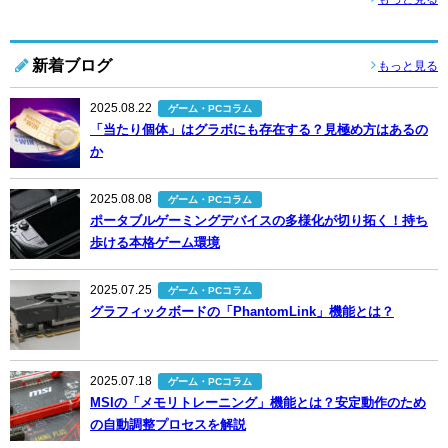
新着ブログ
もっと見る
2025.08.22
ゲーム・PCコラム
「当たり個体」はグラボにも存在する？見極め方はあるの
か
2025.08.08
ゲーム・PCコラム
ポータブルゲーミングデバイスの多様化が切り拓く！持ち
歩ける本格ゲーム環境
2025.07.25
ゲーム・PCコラム
グラフィックボードの「PhantomLink」機能とは？
2025.07.18
ゲーム・PCコラム
MSIの「メモリトレーニング」機能とは？安定動作のため
の自動調整プロセスを解説