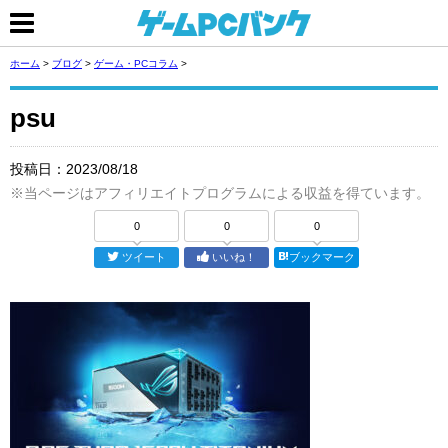
ホーム
>
ブログ
>
ゲーム・PCコラム
>
psu
投稿日：
2023/08/18
※当ページはアフィリエイトプログラムによる収益を得ています。
0
0
0
ツイート
いいね！
ブックマーク