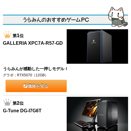
1
第
位
GALLERIA XPC7A-R57-GD
うらみんが感動した一押しモデル！
グラボ：RTX5070（12GB）
価格を見る
2
第
位
G-Tune DG-I7G6T