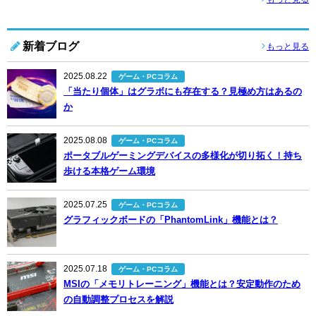
新着ブログ
もっと見る
2025.08.22
ゲーム・PCコラム
「当たり個体」はグラボにも存在する？見極め方はあるの
か
2025.08.08
ゲーム・PCコラム
ポータブルゲーミングデバイスの多様化が切り拓く！持ち
歩ける本格ゲーム環境
2025.07.25
ゲーム・PCコラム
グラフィックボードの「PhantomLink」機能とは？
2025.07.18
ゲーム・PCコラム
MSIの「メモリトレーニング」機能とは？安定動作のため
の自動調整プロセスを解説