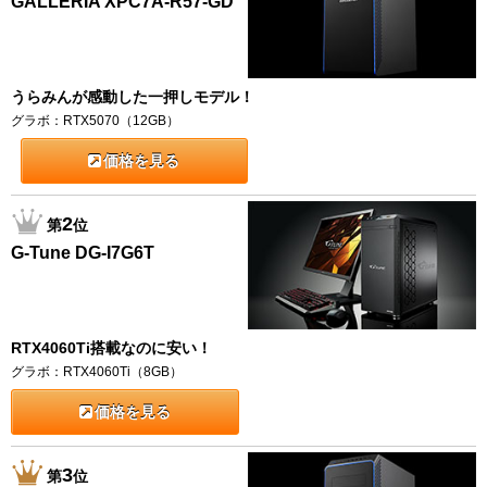
GALLERIA XPC7A-R57-GD
うらみんが感動した一押しモデル！
グラボ：RTX5070（12GB）
価格を見る
2
第
位
G-Tune DG-I7G6T
RTX4060Ti搭載なのに安い！
グラボ：RTX4060Ti（8GB）
価格を見る
3
第
位