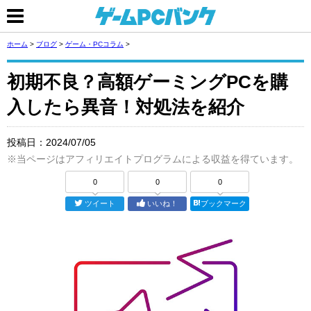
ホーム
>
ブログ
>
ゲーム・PCコラム
>
初期不良？高額ゲーミングPCを購
入したら異音！対処法を紹介
投稿日：
2024/07/05
※当ページはアフィリエイトプログラムによる収益を得ています。
0
0
0
ツイート
いいね！
ブックマーク