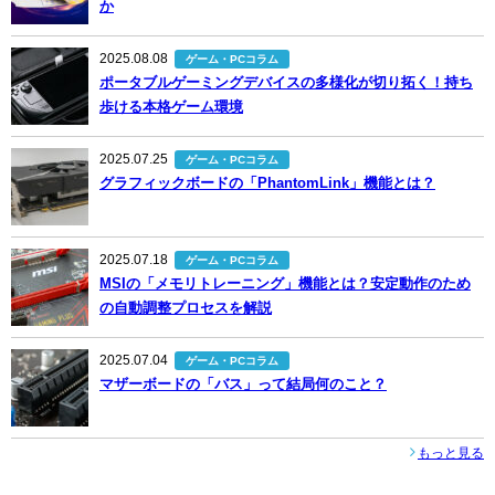
か
2025.08.08
ゲーム・PCコラム
ポータブルゲーミングデバイスの多様化が切り拓く！持ち
歩ける本格ゲーム環境
2025.07.25
ゲーム・PCコラム
グラフィックボードの「PhantomLink」機能とは？
2025.07.18
ゲーム・PCコラム
MSIの「メモリトレーニング」機能とは？安定動作のため
の自動調整プロセスを解説
2025.07.04
ゲーム・PCコラム
マザーボードの「バス」って結局何のこと？
もっと見る