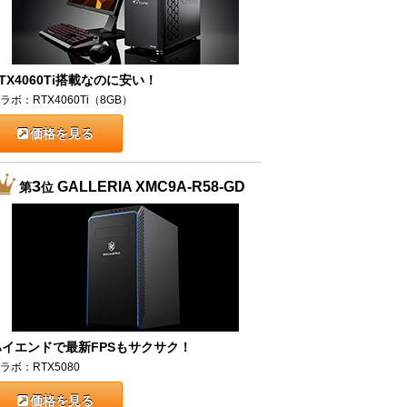
TX4060Ti搭載なのに安い！
ラボ：RTX4060Ti（8GB）
価格を見る
3
GALLERIA XMC9A-R58-GD
第
位
ハイエンドで最新FPSもサクサク！
ラボ：RTX5080
価格を見る