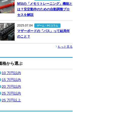
MSIの「メモリトレーニング」機能と
は？安定動作のための自動調整プロ
セスを解説
2025.07.04
ゲーム・PCコラム
マザーボードの「バス」って結局何
のこと？
もっと見る
価格から選ぶ
10 万円以内
15 万円以内
20 万円以内
25 万円以内
25 万円以上