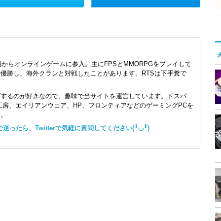
頃からオンラインゲームに参入。主にFPSとMMORPGをプレイして
で優勝し、海外クランと対戦したことがあります。RTSは下手糞で
ズするのが好きなので、趣味で当サイトを運営しています。ドスパ
コン工房、エイリアンウェア、HP、フロンティアなどのゲーミングPCを
す。
ったら、Twitterで気軽に質問してください(╹◡╹)