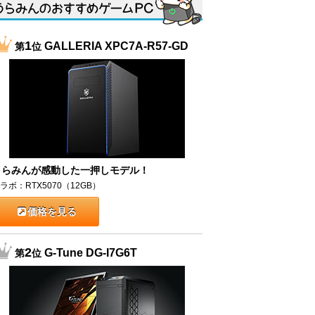
1
GALLERIA XPC7A-R57-GD
第
位
うらみんが感動した一押しモデル！
ラボ：RTX5070（12GB）
価格を見る
2
G-Tune DG-I7G6T
第
位