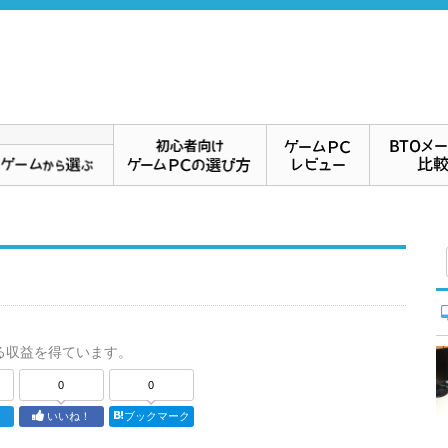
る収益を得ています。
0
0
ト
いいね！
ブックマーク