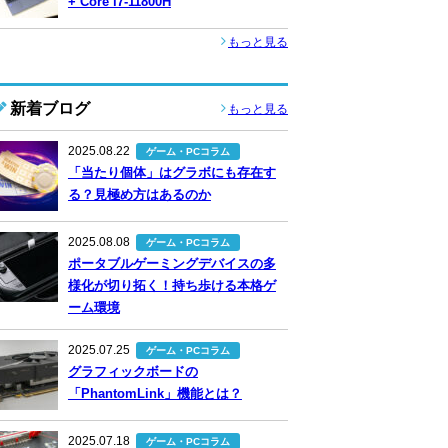
+ Core i7-11800H
もっと見る
新着ブログ
もっと見る
2025.08.22
ゲーム・PCコラム
「当たり個体」はグラボにも存在す
る？見極め方はあるのか
2025.08.08
ゲーム・PCコラム
ポータブルゲーミングデバイスの多
様化が切り拓く！持ち歩ける本格ゲ
ーム環境
2025.07.25
ゲーム・PCコラム
グラフィックボードの
「PhantomLink」機能とは？
2025.07.18
ゲーム・PCコラム