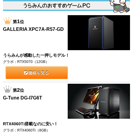
1
第
位
GALLERIA XPC7A-R57-GD
うらみんが感動した一押しモデル！
グラボ：RTX5070（12GB）
価格を見る
2
第
位
G-Tune DG-I7G6T
RTX4060Ti搭載なのに安い！
グラボ：RTX4060Ti（8GB）