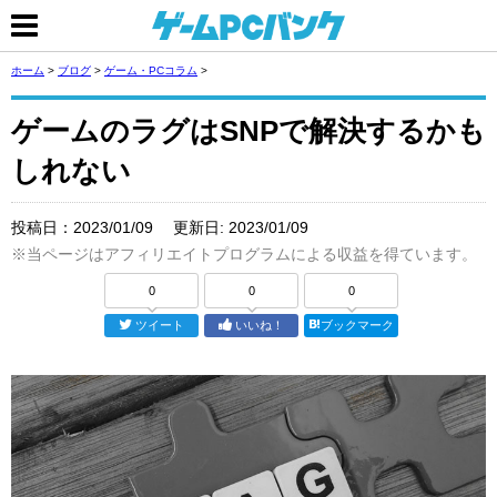
ホーム
>
ブログ
>
ゲーム・PCコラム
>
ゲームのラグはSNPで解決するかも
しれない
投稿日：
2023/01/09
更新日:
2023/01/09
※当ページはアフィリエイトプログラムによる収益を得ています。
0
0
0
ツイート
いいね！
ブックマーク