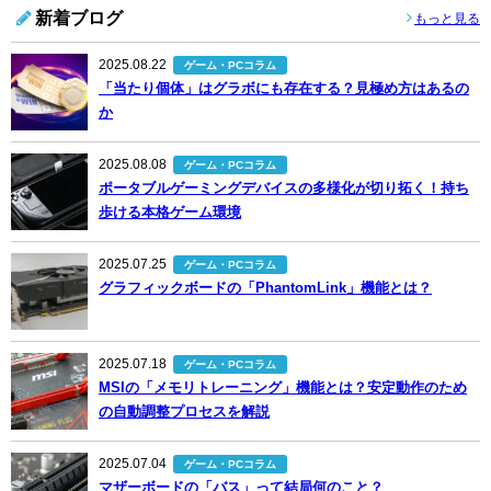
新着ブログ
もっと見る
2025.08.22
ゲーム・PCコラム
「当たり個体」はグラボにも存在する？見極め方はあるの
か
2025.08.08
ゲーム・PCコラム
ポータブルゲーミングデバイスの多様化が切り拓く！持ち
歩ける本格ゲーム環境
2025.07.25
ゲーム・PCコラム
グラフィックボードの「PhantomLink」機能とは？
2025.07.18
ゲーム・PCコラム
MSIの「メモリトレーニング」機能とは？安定動作のため
の自動調整プロセスを解説
2025.07.04
ゲーム・PCコラム
マザーボードの「バス」って結局何のこと？