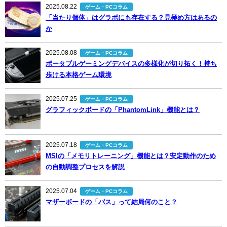
2025.08.22
ゲーム・PCコラム
「当たり個体」はグラボにも存在する？見極め方はあるの
か
2025.08.08
ゲーム・PCコラム
ポータブルゲーミングデバイスの多様化が切り拓く！持ち
歩ける本格ゲーム環境
2025.07.25
ゲーム・PCコラム
グラフィックボードの「PhantomLink」機能とは？
2025.07.18
ゲーム・PCコラム
MSIの「メモリトレーニング」機能とは？安定動作のため
の自動調整プロセスを解説
2025.07.04
ゲーム・PCコラム
マザーボードの「バス」って結局何のこと？