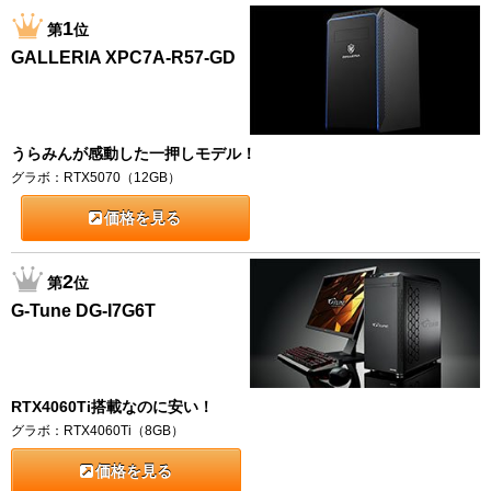
1
第
位
GALLERIA XPC7A-R57-GD
うらみんが感動した一押しモデル！
グラボ：RTX5070（12GB）
価格を見る
2
第
位
G-Tune DG-I7G6T
RTX4060Ti搭載なのに安い！
グラボ：RTX4060Ti（8GB）
価格を見る