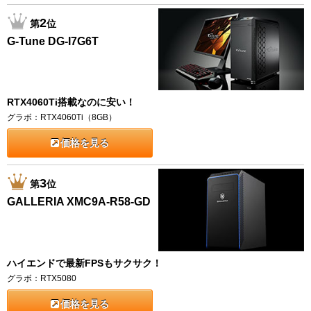
2
第
位
G-Tune DG-I7G6T
RTX4060Ti搭載なのに安い！
グラボ：RTX4060Ti（8GB）
価格を見る
3
第
位
GALLERIA XMC9A-R58-GD
ハイエンドで最新FPSもサクサク！
グラボ：RTX5080
価格を見る