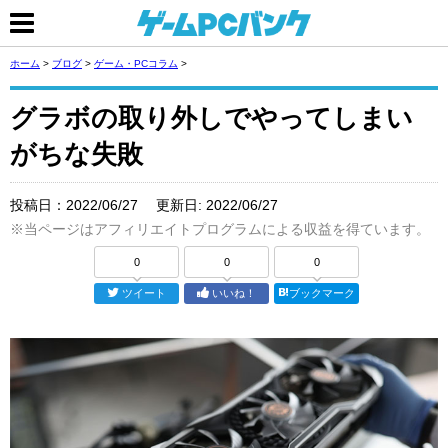
ホーム
>
ブログ
>
ゲーム・PCコラム
>
グラボの取り外しでやってしまい
がちな失敗
投稿日：
2022/06/27
更新日:
2022/06/27
※当ページはアフィリエイトプログラムによる収益を得ています。
0
0
0
ツイート
いいね！
ブックマーク