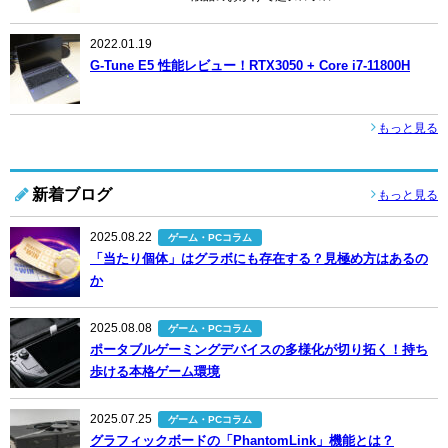
2022.01.19
G-Tune E5 性能レビュー！RTX3050 + Core i7-11800H
もっと見る
新着ブログ
もっと見る
2025.08.22
ゲーム・PCコラム
「当たり個体」はグラボにも存在する？見極め方はあるの
か
2025.08.08
ゲーム・PCコラム
ポータブルゲーミングデバイスの多様化が切り拓く！持ち
歩ける本格ゲーム環境
2025.07.25
ゲーム・PCコラム
グラフィックボードの「PhantomLink」機能とは？