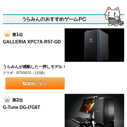
1
第
位
GALLERIA XPC7A-R57-GD
うらみんが感動した一押しモデル！
グラボ：RTX5070（12GB）
価格を見る
2
第
位
G-Tune DG-I7G6T